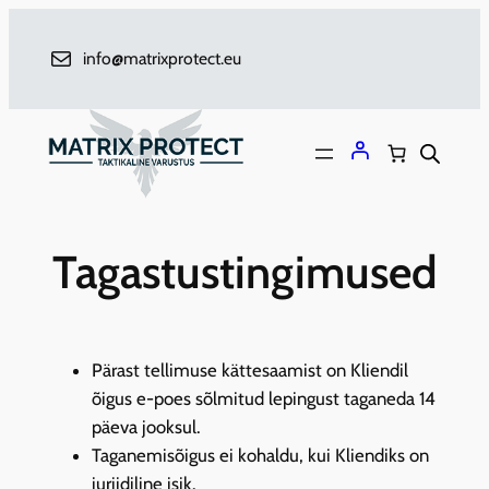
Liigu
sisu
info@matrixprotect.eu
juurde
Tagastustingimused
Pärast tellimuse kättesaamist on Kliendil
õigus e-poes sõlmitud lepingust taganeda 14
päeva jooksul.
Taganemisõigus ei kohaldu, kui Kliendiks on
juriidiline isik.