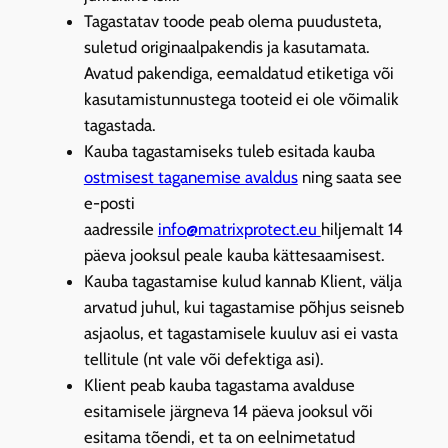
Tagastatav toode peab olema puudusteta,
suletud originaalpakendis ja kasutamata.
Avatud pakendiga, eemaldatud etiketiga või
kasutamistunnustega tooteid ei ole võimalik
tagastada.
Kauba tagastamiseks tuleb esitada kauba
ostmisest taganemise avaldus
ning saata see
e-posti
aadressile
info@matrixprotect.eu
hiljemalt 14
päeva jooksul peale kauba kättesaamisest.
Kauba tagastamise kulud kannab Klient, välja
arvatud juhul, kui tagastamise põhjus seisneb
asjaolus, et tagastamisele kuuluv asi ei vasta
tellitule (nt vale või defektiga asi).
Klient peab kauba tagastama avalduse
esitamisele järgneva 14 päeva jooksul või
esitama tõendi, et ta on eelnimetatud