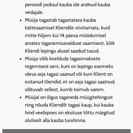
perioodi jooksul kauba üle andnud kauba
vedajale.
Müüja tagastab tagastatava kauba
kättesaamisel Kliendile viivitamata, kuid
mitte hiljem kui 14 päeva möödumisel
arvates taganemisavalduse saamisest, kõik
Kliendi lepingu alusel saadud tasud.
Müüja võib keelduda tagasimaksete
tegemisest seni, kuni on lepingu esemeks
oleva asja tagasi saanud või kuni Klient on
esitanud tõendid, et on asja tagasi saatnud,
sõltuvalt sellest, kumb toimub varem.
Müüjal on õigus taganeda müügitehingust
ning nõuda Kliendilt tagasi kaup, kui kauba
hind veebipoes on eksituse tõttu märgitud
oluliselt alla kauba turuhinna.