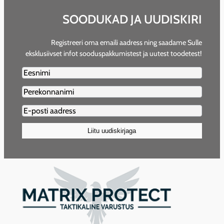
SOODUKAD JA UUDISKIRI
Registreeri oma emaili aadress ning saadame Sulle
eksklusiivset infot sooduspakkumistest ja uutest toodetest!
Firstname2
Lastname2
Email2
(Required)
Liitu uudiskirjaga