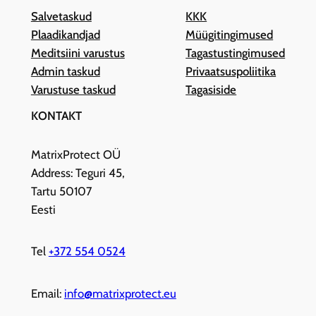
Salvetaskud
KKK
Plaadikandjad
Müügitingimused
Meditsiini varustus
Tagastustingimused
Admin taskud
Privaatsuspoliitika
Varustuse taskud
Tagasiside
KONTAKT
MatrixProtect OÜ
Address: Teguri 45,
Tartu 50107
Eesti
Tel
+372 554 0524
Email:
info@matrixprotect.eu