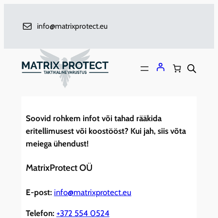
Liigu
sisu
info@matrixprotect.eu
juurde
Soovid rohkem infot või tahad rääkida
eritellimusest või koostööst? Kui jah, siis võta
meiega ühendust!
MatrixProtect OÜ
E-post:
info@matrixprotect.eu
Telefon:
+372 554 0524