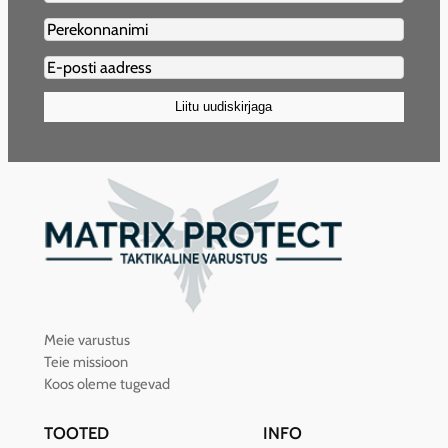
Lastname2
Email2
(Required)
Liitu uudiskirjaga
Meie varustus
Teie missioon
Koos oleme tugevad
TOOTED
INFO