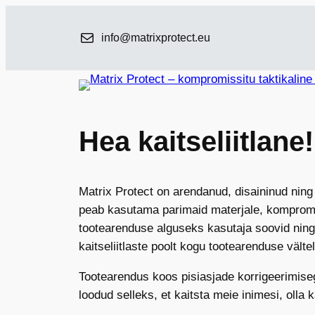
Liigu
sisu
info@matrixprotect.eu
juurde
Hea kaitseliitlane!
Matrix Protect on arendanud, disaininud ning
peab kasutama parimaid materjale, kompromiss
tootearenduse alguseks kasutaja soovid ning 
kaitseliitlaste poolt kogu tootearenduse väl
Tootearendus koos pisiasjade korrigeerimiseg
loodud selleks, et kaitsta meie inimesi, oll