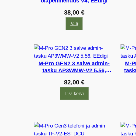
õlapehmendus V4, EEdigi
38,00
€
Vali
M-Pro GEN2 3 salve admin-
M-P
tasku AP3WMW-V2 5.56,
task
EEdigi
82,00
€
Lisa korvi