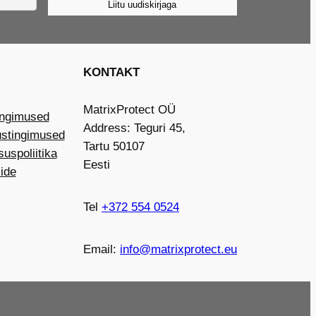
Liitu uudiskirjaga
KONTAKT
MatrixProtect OÜ
ingimused
Address: Teguri 45,
ustingimused
Tartu 50107
suspoliitika
Eesti
ide
Tel
+372 554 0524
Email:
info@matrixprotect.eu