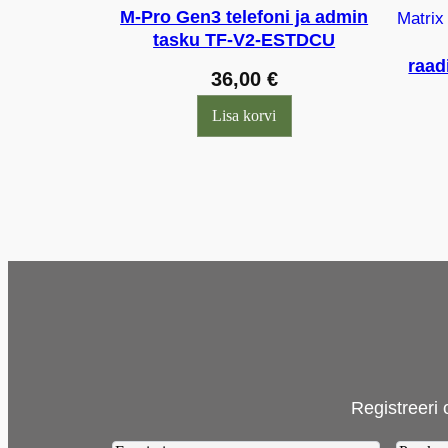
M-Pro Gen3 telefoni ja admin
tasku TF-V2-ESTDCU
raa
36,00
€
Lisa korvi
Registreeri 