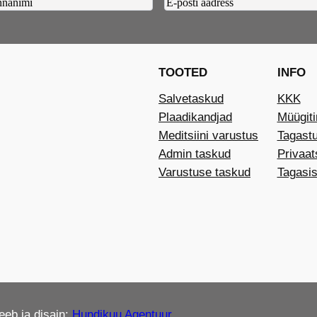
ame2
Email2
(Required)
TOOTED
INFO
Salvetaskud
KKK
Plaadikandjad
Müügit
Meditsiini varustus
Tagast
Admin taskud
Privaat
Varustuse taskud
Tagasis
eeb ja disain:
Hundikuu Agentuur