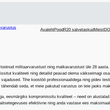
Avaleht
Pood
R20 salvetaskud
Meist
DO
 tootnud militaarvarustust ning matkavarustust üle 28 aasta
itut kvaliteeti ning detailid peavad olema väikseimagi osan
vajadused. Tihe koostöö professionaalidega ning pidev testi
tel tähendab seda, et meie pakutud varustus on teie jaoks ma
a, eesmärgiks kompromissitu kvaliteet – need on alustalad m
a kaitsetegevuses efektiivne ning anda vastase ees maksimaal