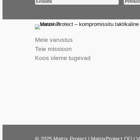
Firstname2
Lastn
Meie varustus
Teie missioon
Koos oleme tugevad
©
2025 Matrix Protect | MatrixProtect OÜ | V