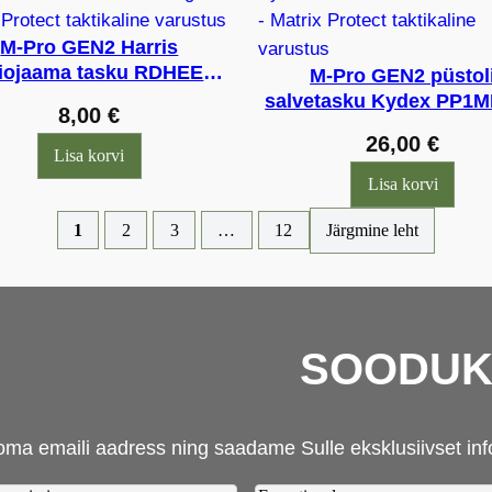
M-Pro GEN2 Harris
diojaama tasku RDHEEW
M-Pro GEN2 püstol
elastik, EEdigi
salvetasku Kydex PP1
8,00
€
100mm, EEdigi
26,00
€
Lisa korvi
Lisa korvi
1
2
3
…
12
Järgmine leht
SOODUKA
oma emaili aadress ning saadame Sulle eksklusiivset inf