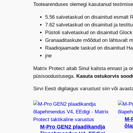
Tootearenduses olemegi kasutanud testimisek
5.56 salvetaskud on disainitud esmalt 
7.62 salvetaskud on disainitud ja testi
Püstoli salvetaskud on disainitud Glock
Granaaditaskute mõõdud on lähtuvalt me
Raadiojaamade taskud on disainitud Har
jne
Matrix Protect aitab Sinul kaitsta ennast ja
püsisoodustusega.
Kasuta ostukorvis sood
Sirvi Eesti digilaigus varustust siin või avas
M-
õl
M-Pro GEN2 plaadikandja