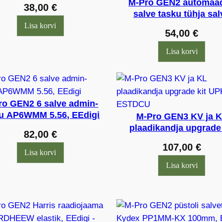
M-Pro GEN2 automaad
38,00
€
salve tasku tühja sal
taskuga MP2MS-DP 5.
Lisa korvi
54,00
€
EEdigi
Lisa korvi
ro GEN2 6 salve admin-
u AP6WMM 5.56, EEdigi
M-Pro GEN3 KV ja 
plaadikandja upgrade 
82,00
€
UPK1, ESTDCU
107,00
€
Lisa korvi
Lisa korvi