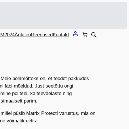
M2024
Äriklient
Teenused
Kontakt
. Meie põhimõtteks on, et toodet pakkudes
i läbi mõeldud. Just seetõttu ongi
mine politsei, kaitseväelaste ning
ksimaalselt parim.
illel püsib Matrix Protecti varustus, mis on
ne võimalik eelis.