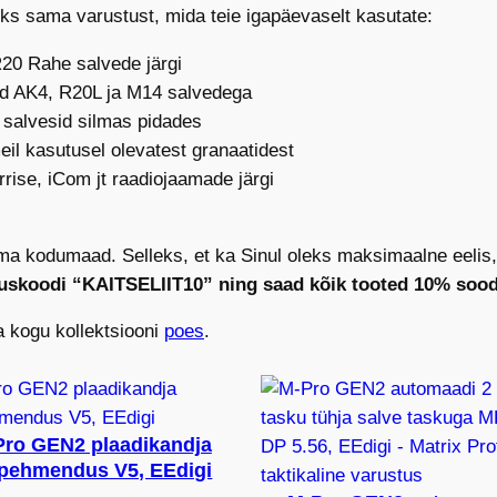
s sama varustust, mida teie igapäevaselt kasutate:
R20 Rahe salvede järgi
tud AK4, R20L ja M14 salvedega
 salvesid silmas pidades
il kasutusel olevatest granaatidest
rise, iCom jt raadiojaamade järgi
 oma kodumaad. Selleks, et ka Sinul oleks maksimaalne eelis
uskoodi “KAITSELIIT10” ning saad kõik tooted 10% soo
ta kogu kollektsiooni
poes
.
Pro GEN2 plaadikandja
apehmendus V5, EEdigi