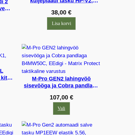
küljeplaadi tasku HP-V2,
i 2
EEdigi
ve
38,00
€
56,
Lisa korvi
KL
kit
M-Pro GEN2 lahingvöö
sisevööga ja Cobra pandlaga
B4MW50C, EEdigi
107,00
€
Vali