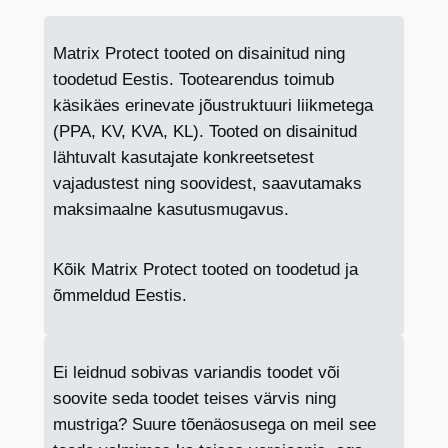
o
g
Matrix Protect tooted on disainitud ning
u
toodetud Eestis. Tootearendus toimub
s
käsikäes erinevate jõustruktuuri liikmetega
(PPA, KV, KVA, KL). Tooted on disainitud
lähtuvalt kasutajate konkreetsetest
vajadustest ning soovidest, saavutamaks
maksimaalne kasutusmugavus.
Kõik Matrix Protect tooted on toodetud ja
õmmeldud Eestis.
Ei leidnud sobivas variandis toodet või
soovite seda toodet teises värvis ning
mustriga? Suure tõenäosusega on meil see