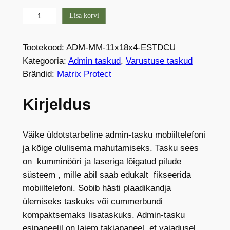
M
Lisa korvi
-
P
Tootekood:
ADM-MM-11x18x4-ESTDCU
r
Kategooria:
Admin taskud
, 
Varustuse taskud
o
Brändid:
Matrix Protect
G
e
Kirjeldus
n
3
t
Väike üldotstarbeline admin-tasku mobiiltelefoni
e
ja kõige olulisema mahutamiseks. Tasku sees
l
on kumminööri ja laseriga lõigatud pilude
e
süsteem , mille abil saab edukalt fikseerida
f
mobiiltelefoni. Sobib hästi plaadikandja
o
ülemiseks taskuks või cummerbundi
n
kompaktsemaks lisataskuks. Admin-tasku
i
esipaneelil on laiem takjapaneel, et vajadusel