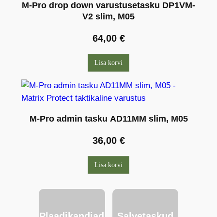
M-Pro drop down varustusetasku DP1VM-
V2 slim, M05
64,00
€
Lisa korvi
M-Pro admin tasku AD11MM slim, M05
36,00
€
Lisa korvi
Plaadikandjad
Salvetaskud