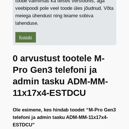
toode valmimas ka teises versioonis, aga
veebipoodi pole veel toode üles jõudnud. Võta
meiega ühendust ning leiame sobiva
lahenduse.
Kontakt
0 arvustust tootele M-
Pro Gen3 telefoni ja
admin tasku ADM-MM-
11x17x4-ESTDCU
Ole esimene, kes hindab toodet “M-Pro Gen3
telefoni ja admin tasku ADM-MM-11x17x4-
ESTDCU”