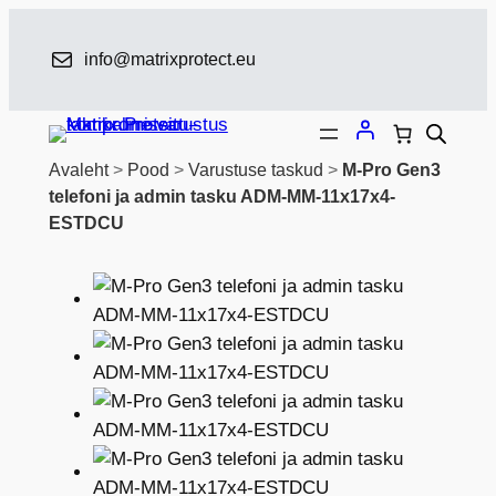
Liigu
sisu
info@matrixprotect.eu
juurde
Avaleht
>
Pood
>
Varustuse taskud
>
M-Pro Gen3
telefoni ja admin tasku ADM-MM-11x17x4-
ESTDCU