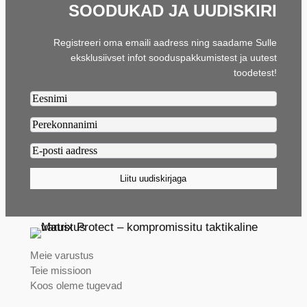
SOODUKAD JA UUDISKIRI
Registreeri oma emaili aadress ning saadame Sulle
eksklusiivset infot sooduspakkumistest ja uutest
toodetest!
Firstname2
Lastname2
Email2
(Required)
Liitu uudiskirjaga
Meie varustus
Teie missioon
Koos oleme tugevad