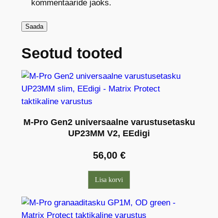
kommentaaride jaoks.
Seotud tooted
M-Pro Gen2 universaalne varustusetasku
UP23MM V2, EEdigi
56,00
€
Lisa korvi