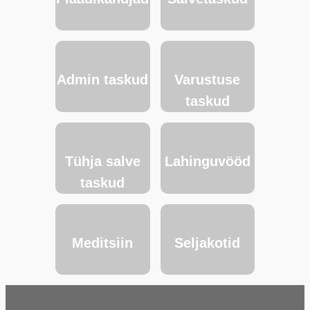
Admin taskud
Varustuse
taskud
Tühja salve
Lahinguvööd
taskud
Meditsiin
Seljakotid