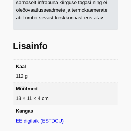
sarnaselt infrapuna kiirguse tagasi ning ei
M
oleöövaatlusseadmete ja termokaamerate
-
abil ümbritsevast keskkonnast eristatav.
1
1
x
1
Lisainfo
7
x
4
Kaal
-
112 g
E
S
Mõõtmed
T
18 × 11 × 4 cm
D
C
Kangas
U
EE digilaik (ESTDCU)
k