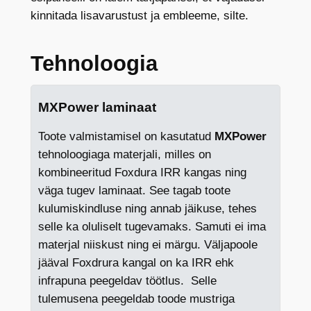
j
kinnitada lisavarustust ja embleeme, silte.
a
a
Tehnoloogia
d
m
i
MXPower laminaat
n
Toote valmistamisel on kasutatud
MXPower
t
tehnoloogiaga materjali, milles on
a
kombineeritud Foxdura IRR kangas ning
s
väga tugev laminaat. See tagab toote
k
kulumiskindluse ning annab jäikuse, tehes
u
selle ka oluliselt tugevamaks. Samuti ei ima
A
materjal niiskust ning ei märgu. Väljapoole
D
jääval Foxdrura kangal on ka IRR ehk
M
infrapuna peegeldav töötlus. Selle
-
tulemusena peegeldab toode mustriga
M