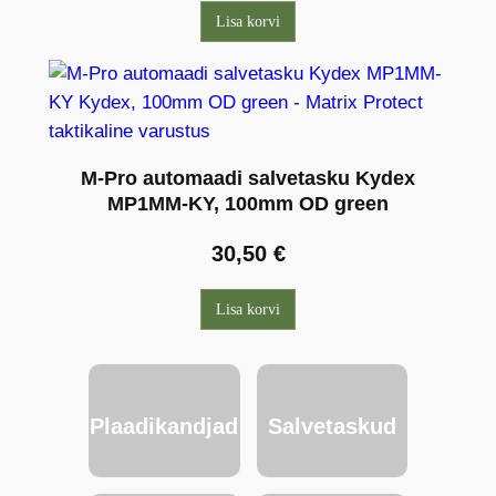
Lisa korvi
M-Pro automaadi salvetasku Kydex
MP1MM-KY, 100mm OD green
30,50
€
Lisa korvi
Plaadikandjad
Salvetaskud