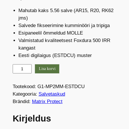
Mahutab kaks 5.56 salve (AR15, R20, RK62
jms)
Salvede fikseerimine kumminööri ja tripiga
Esipaneelil õmmeldud MOLLE
Valmistatud kvaliteetsest Foxdura 500 IRR
kangast
Eesti digilaigus (ESTDCU) muster
M
Lisa korvi
-
P
Tootekood:
G1-MP2MM-ESTDCU
r
Kategooria:
Salvetaskud
o
Brändid:
Matrix Protect
a
u
Kirjeldus
t
o