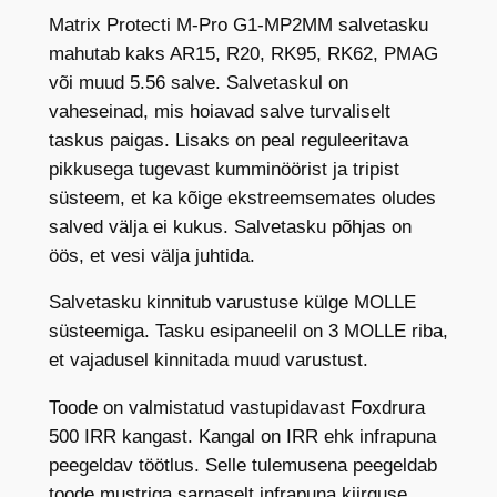
m
Matrix Protecti M-Pro G1-MP2MM salvetasku
a
mahutab kaks AR15, R20, RK95, RK62, PMAG
a
või muud 5.56 salve. Salvetaskul on
d
vaheseinad, mis hoiavad salve turvaliselt
i
taskus paigas. Lisaks on peal reguleeritava
2
pikkusega tugevast kumminöörist ja tripist
s
süsteem, et ka kõige ekstreemsemates oludes
a
salved välja ei kukus. Salvetasku põhjas on
l
öös, et vesi välja juhtida.
v
Salvetasku kinnitub varustuse külge MOLLE
e
süsteemiga. Tasku esipaneelil on 3 MOLLE riba,
t
et vajadusel kinnitada muud varustust.
a
s
Toode on valmistatud vastupidavast Foxdrura
k
500 IRR kangast. Kangal on IRR ehk infrapuna
u
peegeldav töötlus. Selle tulemusena peegeldab
M
toode mustriga sarnaselt infrapuna kiirguse