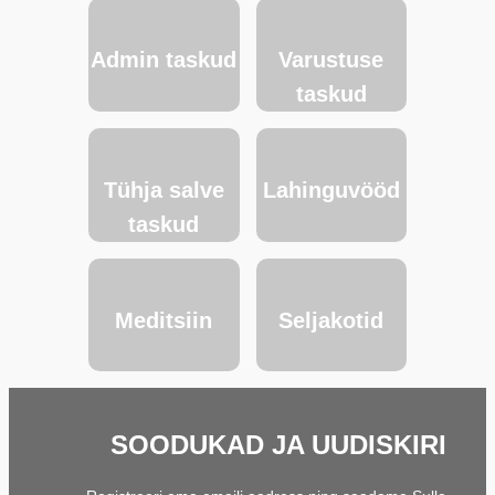
Admin taskud
Varustuse
taskud
Tühja salve
Lahinguvööd
taskud
Meditsiin
Seljakotid
SOODUKAD JA UUDISKIRI