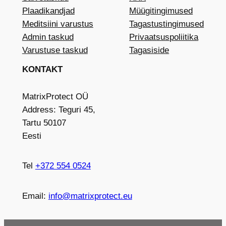
Plaadikandjad
Müügitingimused
Meditsiini varustus
Tagastustingimused
Admin taskud
Privaatsuspoliitika
Varustuse taskud
Tagasiside
KONTAKT
MatrixProtect OÜ
Address: Teguri 45,
Tartu 50107
Eesti
Tel
+372 554 0524
Email:
info@matrixprotect.eu