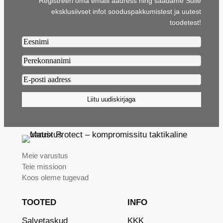
Registreeri oma emaili aadress ning saadame Sulle
eksklusiivset infot sooduspakkumistest ja uutest
toodetest!
Firstname2
Lastname2
Email2
(Required)
Liitu uudiskirjaga
Meie varustus
Teie missioon
Koos oleme tugevad
TOOTED
INFO
Salvetaskud
KKK