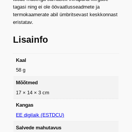
P
tagasi ning ei ole öövaatlusseadmete ja
2
termokaamerate abil ümbritsevast keskkonnast
M
eristatav.
M
,
Lisainfo
E
E
d
Kaal
i
58 g
g
i
Mõõtmed
k
17 × 14 × 3 cm
o
g
Kangas
u
EE digilaik (ESTDCU)
s
Salvede mahutavus