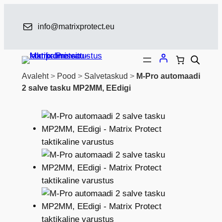
Liigu
sisu
info@matrixprotect.eu
juurde
Avaleht
>
Pood
>
Salvetaskud
>
M-Pro automaadi
2 salve tasku MP2MM, EEdigi