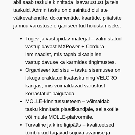
t
abil saab taskule kinnitada lisavarustust ja teisi
a
taskuid. Admin tasku on disainitud oluliste
s
väikevahendite, dokumentide, kaartide, pliiatsite
k
ja muu varustuse organiseeritud hoiustamiseks.
u
Tugev ja vastupidav materjal – valmistatud
A
vastupidavast MXPower + Cordura
D
laminaadist, mis tagab pikaajalise
1
vastupidavuse ka karmides tingimustes.
1
Organiseeritud sisu – tasku sisemuses on
M
lukuga eraldatud lisatasku ning VELCRO
M
kangas, mis võimaldavad varustust
s
korrastatult paigutada.
l
MOLLE-kinnitussüsteem – võimaldab
i
tasku kinnitada plaadikandjale, seljakotile
m
või muule MOLLE-platvormile.
,
Turvaline ja kiire ligipääs – kvaliteetsed
m
tõmblukud tagavad sujuva avamise ja
u