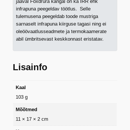
jääval Foxdrura kangal on ka IRR ehk
infrapuna peegeldav töötlus. Selle
tulemusena peegeldab toode mustriga
sarnaselt infrapuna kiirguse tagasi ning ei
oleöövaatlusseadmete ja termokaamerate
abil ümbritsevast keskkonnast eristatav.
Lisainfo
Kaal
103 g
Mõõtmed
11 × 17 × 2 cm