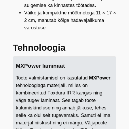
sulgemise ka kinnastes töötades.
s
Väike ja kompaktne mõõtmetega 11 × 17 ×
t
2 cm, mahutab kõige hädavajalikuma
k
varustuse.
o
g
u
Tehnoloogia
s
MXPower laminaat
Toote valmistamisel on kasutatud
MXPower
tehnoloogiaga materjali, milles on
kombineeritud Foxdura IRR kangas ning
väga tugev laminaat. See tagab toote
kulumiskindluse ning annab jäikuse, tehes
selle ka oluliselt tugevamaks. Samuti ei ima
materjal niiskust ning ei märgu. Väljapoole