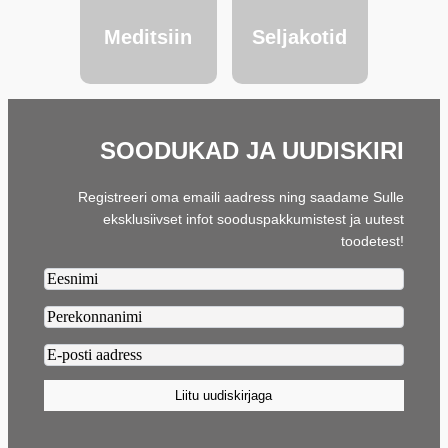
Meditsiin
Seljakotid
SOODUKAD JA UUDISKIRI
Registreeri oma emaili aadress ning saadame Sulle
eksklusiivset infot sooduspakkumistest ja uutest
toodetest!
Firstname2
Lastname2
Email2
(Required)
Liitu uudiskirjaga