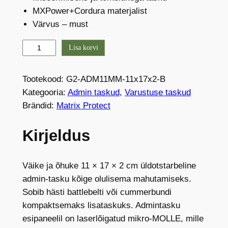
MXPower+Cordura materjalist
Värvus – must
M
Lisa korvi
-
P
Tootekood:
G2-ADM11MM-11x17x2-B
r
Kategooria:
Admin taskud
, 
Varustuse taskud
o
Brändid:
Matrix Protect
G
e
Kirjeldus
n
2
a
Väike ja õhuke 11 × 17 × 2 cm üldotstarbeline
d
admin-tasku kõige olulisema mahutamiseks.
m
Sobib hästi battlebelti või cummerbundi
i
kompaktsemaks lisataskuks. Admintasku
n
esipaneelil on laserlõigatud mikro-MOLLE, mille