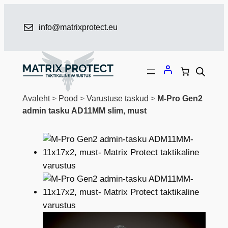
Liigu
sisu
info@matrixprotect.eu
juurde
Avaleht
>
Pood
>
Varustuse taskud
>
M-Pro Gen2
admin tasku AD11MM slim, must