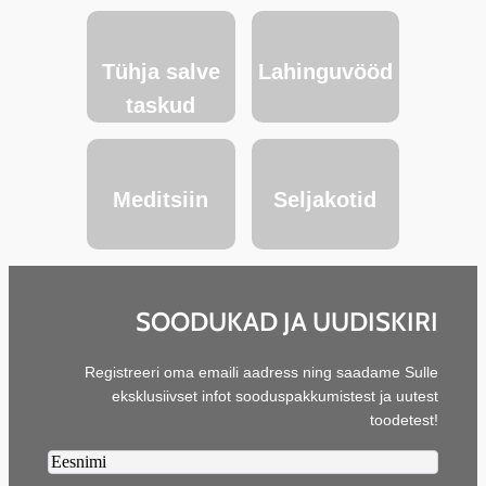
Tühja salve
Lahinguvööd
taskud
Meditsiin
Seljakotid
SOODUKAD JA UUDISKIRI
Registreeri oma emaili aadress ning saadame Sulle
eksklusiivset infot sooduspakkumistest ja uutest
toodetest!
Firstname2