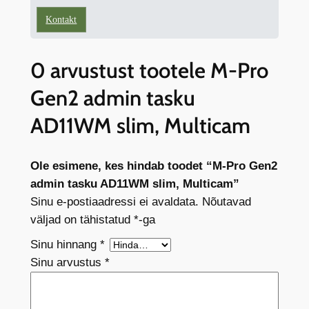
Kontakt
0 arvustust tootele M-Pro
Gen2 admin tasku
AD11WM slim, Multicam
Ole esimene, kes hindab toodet “M-Pro Gen2
admin tasku AD11WM slim, Multicam”
Sinu e-postiaadressi ei avaldata.
Nõutavad
väljad on tähistatud
*
-ga
Sinu hinnang
*
Sinu arvustus
*