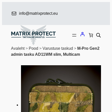
Liigu
sisu
info@matrixprotect.eu
juurde
Avaleht
>
Pood
>
Varustuse taskud
>
M-Pro Gen2
admin tasku AD11WM slim, Multicam