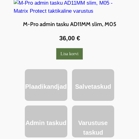
M-Pro admin tasku AD11MM slim, M05
36,00
€
Lisa korvi
Plaadikandjad
Salvetaskud
Admin taskud
Varustuse
taskud