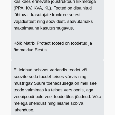
käsikäes erinevate jõustruktuuri liikmetega
k
(PPA, KV, KVA, KL). Tooted on disainitud
o
lähtuvalt kasutajate konkreetsetest
g
vajadustest ning soovidest, saavutamaks
u
maksimaalne kasutusmugavus.
s
Kõik Matrix Protect tooted on toodetud ja
õmmeldud Eestis.
Ei leidnud sobivas variandis toodet või
soovite seda toodet teises värvis ning
mustriga? Suure tõenäosusega on meil see
toode valmimas ka teises versioonis, aga
veebipoodi pole veel toode üles jõudnud. Võta
meiega ühendust ning leiame sobiva
lahenduse.