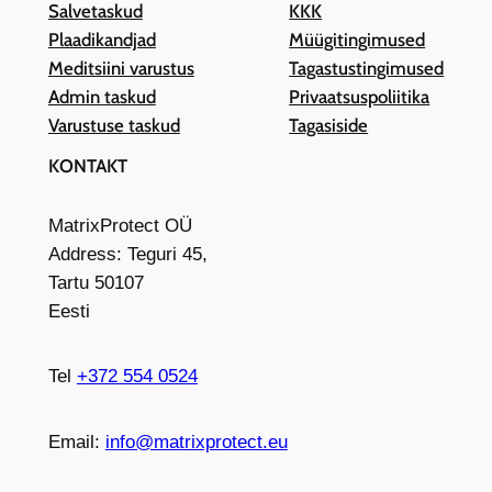
Salvetaskud
KKK
Plaadikandjad
Müügitingimused
Meditsiini varustus
Tagastustingimused
Admin taskud
Privaatsuspoliitika
Varustuse taskud
Tagasiside
KONTAKT
MatrixProtect OÜ
Address: Teguri 45,
Tartu 50107
Eesti
Tel
+372 554 0524
Email:
info@matrixprotect.eu