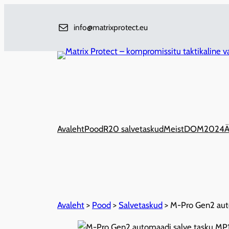
Liigu
sisu
info@matrixprotect.eu
juurde
Avaleht
Pood
R20 salvetaskud
Meist
DOM2024
Ä
Avaleht
>
Pood
>
Salvetaskud
>
M-Pro Gen2 aut