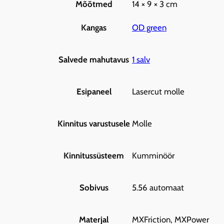
Mõõtmed
14 × 9 × 3 cm
OD green
Kangas
1 salv
Salvede mahutavus
Lasercut molle
Esipaneel
Molle
Kinnitus varustusele
Kumminöör
Kinnitussüsteem
5.56 automaat
Sobivus
MXFriction, MXPower
Materjal