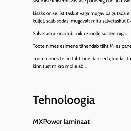
sisemise libisemisvastase paneeliga hoiab tasku 
Lisaks on sellist taskut väga mugav paigutada 
küljel, saab sedasi mugavalt mitu salvetaskut 
Salvetasku kinnitub mikro-molle süsteemiga.
Toote nimes esimene tähendab täht M-esipaneeli
Toote nimes teine täht kirjeldab seda, kuidas t
kinnitust mikro molle abil.
Tehnoloogia
MXPower laminaat