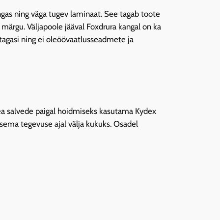
gas ning väga tugev laminaat. See tagab toote
 märgu. Väljapoole jääval Foxdrura kangal on ka
tagasi ning ei oleöövaatlusseadmete ja
pea salvede paigal hoidmiseks kasutama Kydex
vsema tegevuse ajal välja kukuks. Osadel