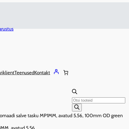
riklient
Teenused
Kontakt
Products
search
omaadi salve tasku MP1MM, avatud 5.56, 100mm OD green