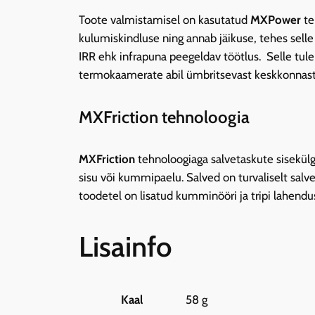
Toote valmistamisel on kasutatud
MXPower
te
kulumiskindluse ning annab jäikuse, tehes selle 
IRR ehk infrapuna peegeldav töötlus. Selle tul
termokaamerate abil ümbritsevast keskkonnast 
MXFriction tehnoloogia
MXFriction
tehnoloogiaga salvetaskute sisekülg
sisu või kummipaelu. Salved on turvaliselt salv
toodetel on lisatud kumminööri ja tripi lahendus
Lisainfo
Kaal
58 g