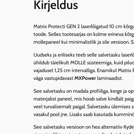
Kirjeldus
Matrix Protecti GEN 2 laserlõigatud 10 cm kõr
toode. Selles tootesarjas on kolme erineva kõr
mollepaneel kui minimalistlik ja sile versioon. 
Uudseks ja eriliseks teeb selle salvetasku la
ühildub täielikult MOLLE süsteemiga, kuid pilu
vajadusel 1,25 cm intervalliga. Enamikul Matrix
väga vastupidavast
MXPower
laminaadist.
See salvetasku on madala profiiliga, kerge ja op
materjalist paneel, mis hoiab salve kindlalt pai
veel turvalisemalt paigal. Salvetasku ülemises
vasakul pool jne. Lisaks saab kasutada kumminöö
See salvetasku versioon on hea alternatiiv Kyd