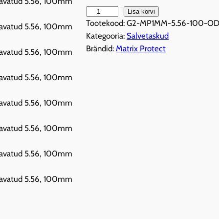
M
Lisa korvi
Tootekood:
G2-MP1MM-5.56-100-O
-
Kategooria:
Salvetaskud
P
Brändid:
Matrix Protect
r
o
G
e
n
2
a
u
t
o
m
a
a
d