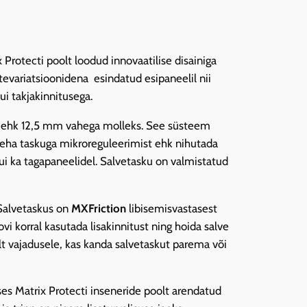
rotecti poolt loodud innovaatilise disainiga
evariatsioonidena esindatud esipaneelil nii
ui takjakinnitusega.
ks ehk 12,5 mm vahega molleks. See süsteem
teha taskuga mikroreguleerimist ehk nihutada
kui ka tagapaneelidel. Salvetasku on valmistatud
 Salvetaskus on
MXFriction
libisemisvastasest
vi korral kasutada lisakinnitust ning hoida salve
t vajadusele, kas kanda salvetaskut parema või
es Matrix Protecti inseneride poolt arendatud