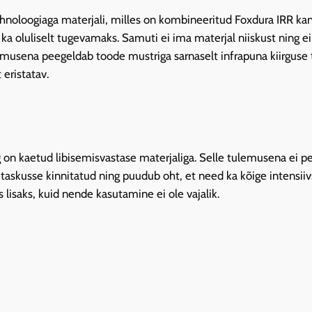
D
hnoloogiaga materjali, milles on kombineeritud Foxdura IRR kan
g
ka oluliselt tugevamaks. Samuti ei ima materjal niiskust ning ei
r
emusena peegeldab toode mustriga sarnaselt infrapuna kiirguse 
e
eristatav.
e
n
k
o
g
 on kaetud libisemisvastase materjaliga. Selle tulemusena ei 
u
etaskusse kinnitatud ning puudub oht, et need ka kõige intensii
s
 lisaks, kuid nende kasutamine ei ole vajalik.