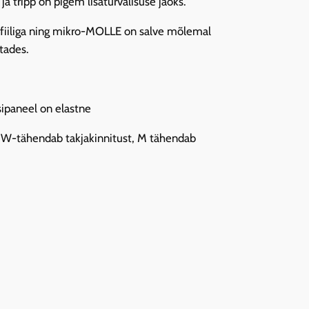
a tripp on pigem lisaturvalisuse jaoks.
rofiiliga ning mikro-MOLLE on salve mõlemal
tades.
sipaneel on elastne
le. W-tähendab takjakinnitust, M tähendab