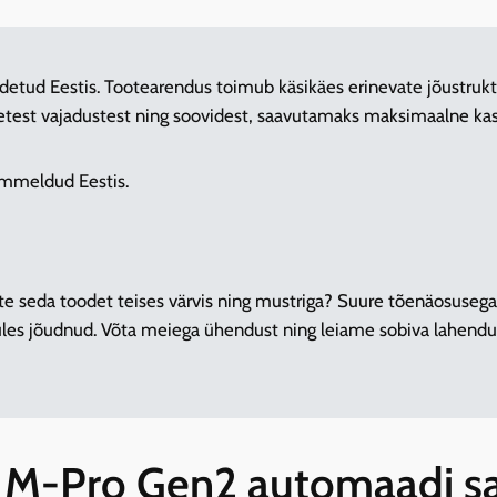
odetud Eestis. Tootearendus toimub käsikäes erinevate jõustrukt
tsetest vajadustest ning soovidest, saavutamaks maksimaalne k
õmmeldud Eestis.
vite seda toodet teises värvis ning mustriga? Suure tõenäosuseg
 üles jõudnud. Võta meiega ühendust ning leiame sobiva lahendu
e M-Pro Gen2 automaadi s