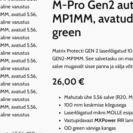
M-Pro Gen2 aut
MP1MM, avatud
green
Matrix Protecti GEN 2 laserlõigatud 1
GEN2-MP1MM. See salvetasku on madala 
salve mugavalt sisse panna ja välja võt
26,00
€
Mahutab ühe 5.56 salve (R20, M
100 mm keskmise kõrgusega
Laserlõigatud mikro MOLLE esipa
Vastupidavast
MXPower
IRR lam
OD green värviga kangas