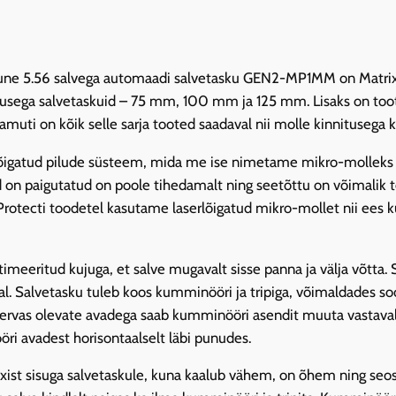
i
s
a
gune 5.56 salvega automaadi salvetasku GEN2-MP1MM on Matrix P
l
gusega salvetaskuid – 75 mm, 100 mm ja 125 mm. Lisaks on toot
v
Samuti on kõik selle sarja tooted saadaval nii molle kinnitusega k
e
t
serlõigatud pilude süsteem, mida me ise nimetame mikro-molle
a
d on paigutatud on poole tihedamalt ning seetõttu on võimalik 
s
 Protecti toodetel kasutame laserlõigatud mikro-mollet nii ees 
k
u
timeeritud kujuga, et salve mugavalt sisse panna ja välja võtta.
M
gal. Salvetasku tuleb koos kumminööri ja tripiga, võimaldades soo
P
 servas olevate avadega saab kumminööri asendit muuta vastaval
1
ri avadest horisontaalselt läbi punudes.
M
M
exist sisuga salvetaskule, kuna kaalub vähem, on õhem ning seos
,