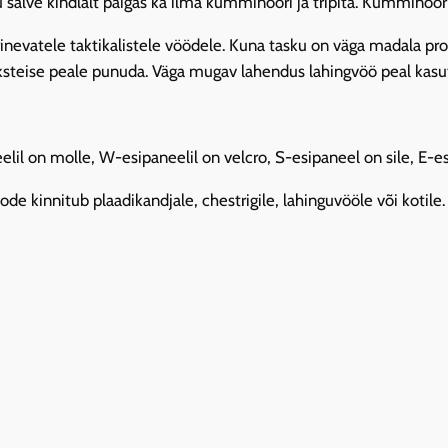
salve kindlalt paigas ka ilma kumminööri ja tripita. Kumminöör j
a
v
erinevatele taktikalistele vöödele. Kuna tasku on väga madala p
a
üksteise peale punuda. Väga mugav lahendus lahingvöö peal kasu
t
u
d
l on molle, W-esipaneelil on velcro, S-esipaneel on sile, E-e
5
.
oode kinnitub plaadikandjale, chestrigile, lahinguvööle või koti
5
6
,
1
0
0
m
m
O