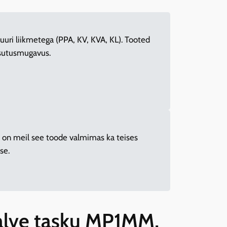
uuri liikmetega (PPA, KV, KVA, KL). Tooted
asutusmugavus.
a on meil see toode valmimas ka teises
se.
alve tasku MP1MM,