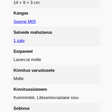
14 × 9 × 3 cm
Kangas
Soome M05
Salvede mahutavus
1 salv
Esipaneel
Lasercut molle
Kinnitus varustusele
Molle
Kinnitussüsteem
Kumminöör, Libisemisvastane sisu
Sobivus