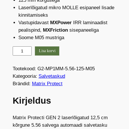
125 mm kõrgusega
Laserlõigatud mikro MOLLE esipaneel lisade
kinnitamiseks
Vastupidavast
MXPower
IRR laminaadist
pealispind,
MXFriction
sisepaneeliga
Soome M05 mustriga
M
Lisa korvi
-
P
Tootekood:
G2-MP1MM-5.56-125-M05
r
Kategooria:
Salvetaskud
o
Brändid:
Matrix Protect
G
e
Kirjeldus
n
2
a
Matrix Protecti GEN 2 laserlõigatud 12,5 cm
u
kõrgune 5.56 salvega automaadi salvetasku