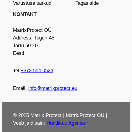
Varustuse taskud
Tagasiside
KONTAKT
MatrixProtect OÜ
Address: Teguri 45,
Tartu 50107
Eesti
Tel
+372 554 0524
Email:
info@matrixprotect.eu
©
2025 Matrix Protect | MatrixProtect OÜ |
Veeb ja disain:
Hundikuu Agentuur