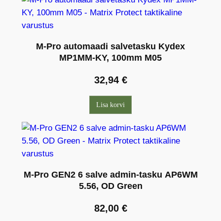
M-Pro automaadi salvetasku Kydex
MP1MM-KY, 100mm M05
32,94
€
Lisa korvi
M-Pro GEN2 6 salve admin-tasku AP6WM
5.56, OD Green
82,00
€