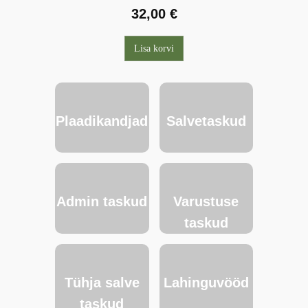
32,00
€
Lisa korvi
Plaadikandjad
Salvetaskud
Admin taskud
Varustuse
taskud
Tühja salve
Lahinguvööd
taskud