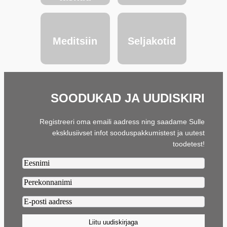
Meditsiin
Seljakotid
SOODUKAD JA UUDISKIRI
Registreeri oma emaili aadress ning saadame Sulle
eksklusiivset infot sooduspakkumistest ja uutest
toodetest!
Firstname2
Lastname2
Email2
(Required)
Liitu uudiskirjaga