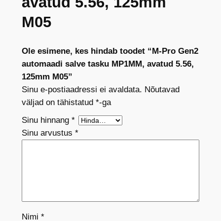
avatud 5.56, 125mm
M05
Ole esimene, kes hindab toodet “M-Pro Gen2
automaadi salve tasku MP1MM, avatud 5.56,
125mm M05”
Sinu e-postiaadressi ei avaldata.
Nõutavad
väljad on tähistatud
*
-ga
Sinu hinnang
*
Sinu arvustus
*
Nimi
*