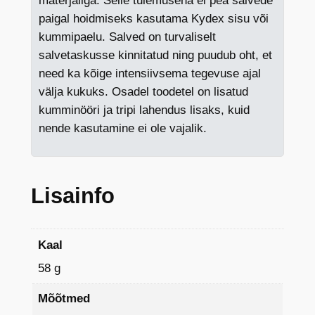
materjaliga. Selle tulemusena ei pea salvede
paigal hoidmiseks kasutama Kydex sisu või
kummipaelu. Salved on turvaliselt
salvetaskusse kinnitatud ning puudub oht, et
need ka kõige intensiivsema tegevuse ajal
välja kukuks. Osadel toodetel on lisatud
kumminööri ja tripi lahendus lisaks, kuid
nende kasutamine ei ole vajalik.
Lisainfo
Kaal
58 g
Mõõtmed