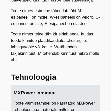
Salvetasku kinnitub mikro-molle süsteemiga.
Toote nimes esimene tähendab täht M-
esipaneelil on molle, W-esipaneelil on velcro, S-
esipaneel on sile, E-esipaneel on elastne
Toote nimes teine täht kirjeldab seda, kuidas
toode kinnitub plaadikandjale, chestrigile,
lahinguvööle või kotile. W-tähendab
takjakinnitust, M tähendab kinnitust mikro molle
abil.
Tehnoloogia
MXPower laminaat
Toote valmistamisel on kasutatud
MXPower
tehnoloogiaga materjali, milles on