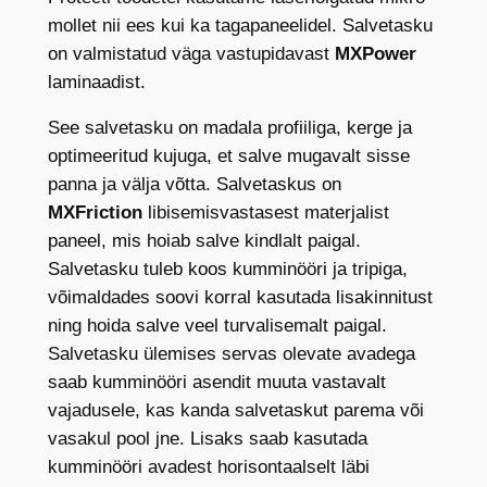
M
mollet nii ees kui ka tagapaneelidel. Salvetasku
P
on valmistatud väga vastupidavast
MXPower
1
laminaadist.
M
M
See salvetasku on madala profiiliga, kerge ja
,
optimeeritud kujuga, et salve mugavalt sisse
a
panna ja välja võtta. Salvetaskus on
v
MXFriction
libisemisvastasest materjalist
a
paneel, mis hoiab salve kindlalt paigal.
t
Salvetasku tuleb koos kumminööri ja tripiga,
u
võimaldades soovi korral kasutada lisakinnitust
d
ning hoida salve veel turvalisemalt paigal.
5
Salvetasku ülemises servas olevate avadega
.
saab kumminööri asendit muuta vastavalt
5
vajadusele, kas kanda salvetaskut parema või
6
vasakul pool jne. Lisaks saab kasutada
,
kumminööri avadest horisontaalselt läbi
1