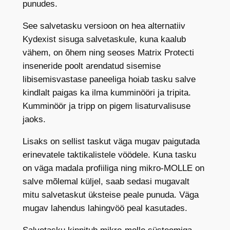
punudes.
2
5
See salvetasku versioon on hea alternatiiv
m
Kydexist sisuga salvetaskule, kuna kaalub
m
vähem, on õhem ning seoses Matrix Protecti
M
inseneride poolt arendatud sisemise
0
libisemisvastase paneeliga hoiab tasku salve
5
kindlalt paigas ka ilma kumminööri ja tripita.
k
Kumminöör ja tripp on pigem lisaturvalisuse
o
jaoks.
g
Lisaks on sellist taskut väga mugav paigutada
u
erinevatele taktikalistele vöödele. Kuna tasku
s
on väga madala profiiliga ning mikro-MOLLE on
salve mõlemal küljel, saab sedasi mugavalt
mitu salvetaskut üksteise peale punuda. Väga
mugav lahendus lahingvöö peal kasutades.