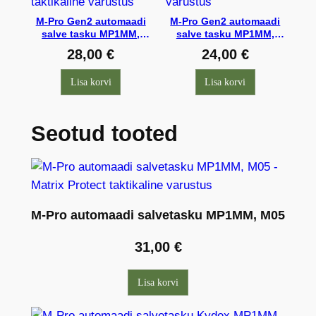
M-Pro Gen2 automaadi
M-Pro Gen2 automaadi
salve tasku MP1MM,
salve tasku MP1MM,
avatud 5.56, 125mm
avatud 5.56, 75mm
28,00
€
24,00
€
EEdigi
EEdigi
Lisa korvi
Lisa korvi
Seotud tooted
M-Pro automaadi salvetasku MP1MM, M05
31,00
€
Lisa korvi