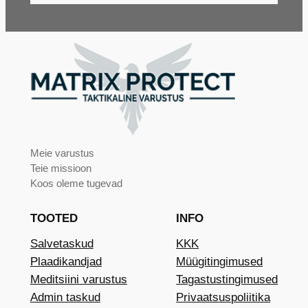
Meie varustus
Teie missioon
Koos oleme tugevad
TOOTED
INFO
Salvetaskud
KKK
Plaadikandjad
Müügitingimused
Meditsiini varustus
Tagastustingimused
Admin taskud
Privaatsuspoliitika