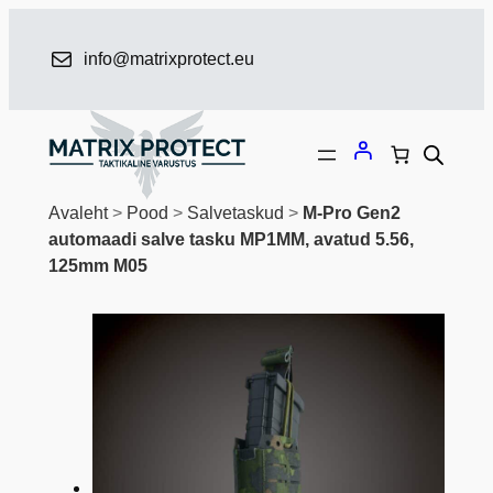
Liigu
sisu
info@matrixprotect.eu
juurde
Avaleht
>
Pood
>
Salvetaskud
>
M-Pro Gen2
automaadi salve tasku MP1MM, avatud 5.56,
125mm M05