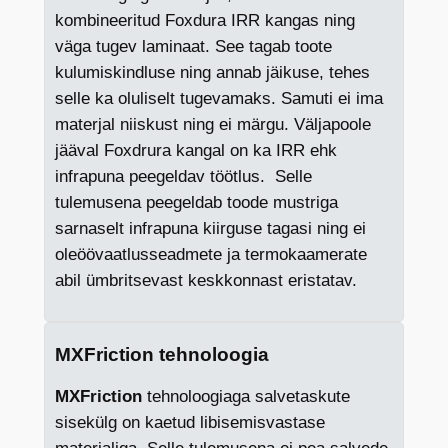
kombineeritud Foxdura IRR kangas ning
väga tugev laminaat. See tagab toote
kulumiskindluse ning annab jäikuse, tehes
selle ka oluliselt tugevamaks. Samuti ei ima
materjal niiskust ning ei märgu. Väljapoole
jääval Foxdrura kangal on ka IRR ehk
infrapuna peegeldav töötlus. Selle
tulemusena peegeldab toode mustriga
sarnaselt infrapuna kiirguse tagasi ning ei
oleöövaatlusseadmete ja termokaamerate
abil ümbritsevast keskkonnast eristatav.
MXFriction tehnoloogia
MXFriction
tehnoloogiaga salvetaskute
sisekülg on kaetud libisemisvastase