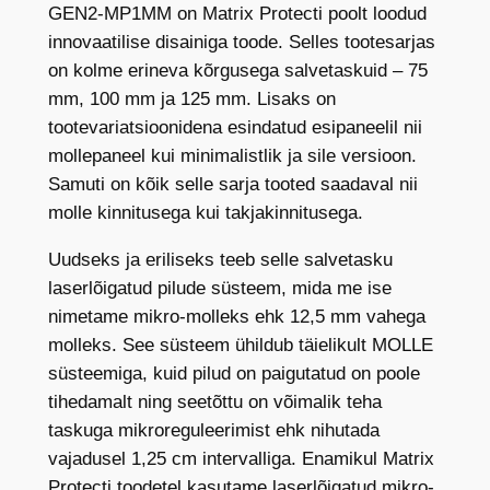
t
GEN2-MP1MM on Matrix Protecti poolt loodud
o
innovaatilise disainiga toode. Selles tootesarjas
m
on kolme erineva kõrgusega salvetaskuid – 75
a
mm, 100 mm ja 125 mm. Lisaks on
a
tootevariatsioonidena esindatud esipaneelil nii
d
mollepaneel kui minimalistlik ja sile versioon.
i
Samuti on kõik selle sarja tooted saadaval nii
s
molle kinnitusega kui takjakinnitusega.
a
Uudseks ja eriliseks teeb selle salvetasku
l
laserlõigatud pilude süsteem, mida me ise
v
nimetame mikro-molleks ehk 12,5 mm vahega
e
molleks. See süsteem ühildub täielikult MOLLE
t
süsteemiga, kuid pilud on paigutatud on poole
a
tihedamalt ning seetõttu on võimalik teha
s
taskuga mikroreguleerimist ehk nihutada
k
vajadusel 1,25 cm intervalliga. Enamikul Matrix
u
Protecti toodetel kasutame laserlõigatud mikro-