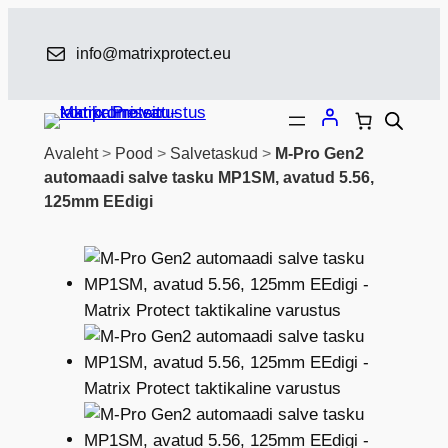
Liigu
sisu
info@matrixprotect.eu
juurde
Avaleht
>
Pood
>
Salvetaskud
>
M-Pro Gen2
automaadi salve tasku MP1SM, avatud 5.56,
125mm EEdigi