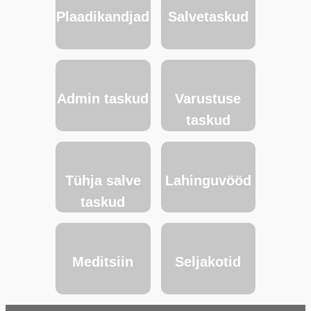
Plaadikandjad
Salvetaskud
Admin taskud
Varustuse
taskud
Tühja salve
Lahinguvööd
taskud
Meditsiin
Seljakotid