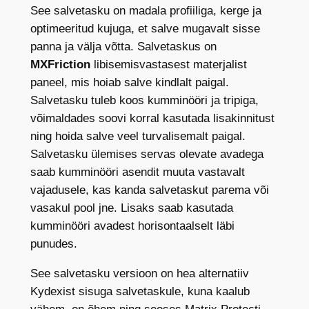
a
See salvetasku on madala profiiliga, kerge ja
t
optimeeritud kujuga, et salve mugavalt sisse
u
panna ja välja võtta. Salvetaskus on
d
MXFriction
libisemisvastasest materjalist
5
paneel, mis hoiab salve kindlalt paigal.
.
Salvetasku tuleb koos kumminööri ja tripiga,
5
võimaldades soovi korral kasutada lisakinnitust
6
ning hoida salve veel turvalisemalt paigal.
,
Salvetasku ülemises servas olevate avadega
1
saab kumminööri asendit muuta vastavalt
2
vajadusele, kas kanda salvetaskut parema või
5
vasakul pool jne. Lisaks saab kasutada
m
kumminööri avadest horisontaalselt läbi
m
punudes.
E
See salvetasku versioon on hea alternatiiv
E
Kydexist sisuga salvetaskule, kuna kaalub
d