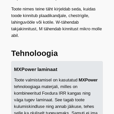
Toote nimes teine täht kirjeldab seda, kuidas
toode kinnitub plaadikandjale, chestrigile,
lahinguvööle või kotile. W-tähendab
takjakinnitust, M tähendab kinnitust mikro molle
abil.
Tehnoloogia
MXPower laminaat
Toote valmistamisel on kasutatud
MXPower
tehnoloogiaga materjali, milles on
kombineeritud Foxdura IRR kangas ning
väga tugev laminaat. See tagab toote
kulumiskindluse ning annab jäikuse, tehes
selle ka oluliselt tugevamaks. Samuti ei ima