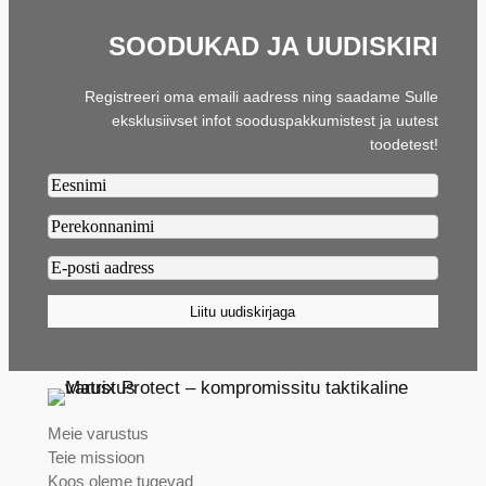
SOODUKAD JA UUDISKIRI
Registreeri oma emaili aadress ning saadame Sulle
eksklusiivset infot sooduspakkumistest ja uutest
toodetest!
Firstname2
Lastname2
Email2
(Required)
Liitu uudiskirjaga
Meie varustus
Teie missioon
Koos oleme tugevad