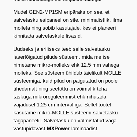
a
Mudel GEN2-MP1SM eripäraks on see, et
l
salvetasku esipaneel on sile, minimalistlik, ilma
v
molleta ning sobib kasutajale, kes ei planeeri
e
kinnitada salvetaskule lisasid.
t
a
Uudseks ja eriliseks teeb selle salvetasku
s
laserlõigatud pilude süsteem, mida me ise
k
nimetame mikro-molleks ehk 12,5 mm vahega
u
molleks. See süsteem ühildub täielikult MOLLE
M
süsteemiga, kuid pilud on paigutatud on poole
P
tihedamalt ning seetõttu on võimalik teha
1
taskuga mikroreguleerimist ehk nihutada
S
vajadusel 1,25 cm intervalliga. Sellel tootel
M
kasutame mikro-MOLLE süsteemi salvetasku
,
tagapaneelil. Salvetasku on valmistatud väga
a
vastupidavast
MXPower
laminaadist.
v