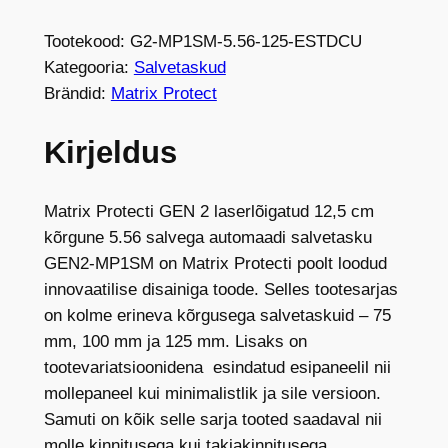
-
P
Tootekood:
G2-MP1SM-5.56-125-ESTDCU
r
Kategooria:
Salvetaskud
o
Brändid:
Matrix Protect
G
e
Kirjeldus
n
2
a
Matrix Protecti GEN 2 laserlõigatud 12,5 cm
u
kõrgune 5.56 salvega automaadi salvetasku
t
GEN2-MP1SM on Matrix Protecti poolt loodud
o
innovaatilise disainiga toode. Selles tootesarjas
m
on kolme erineva kõrgusega salvetaskuid – 75
a
mm, 100 mm ja 125 mm. Lisaks on
a
tootevariatsioonidena esindatud esipaneelil nii
d
mollepaneel kui minimalistlik ja sile versioon.
i
Samuti on kõik selle sarja tooted saadaval nii
s
molle kinnitusega kui takjakinnitusega.