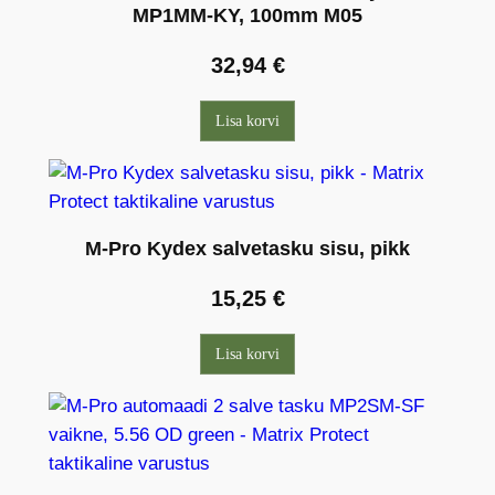
MP1MM-KY, 100mm M05
32,94
€
Lisa korvi
M-Pro Kydex salvetasku sisu, pikk
15,25
€
Lisa korvi