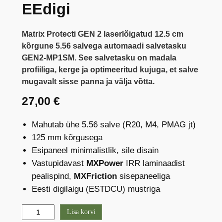
EEdigi
Matrix Protecti GEN 2 laserlõigatud 12.5 cm
kõrgune 5.56 salvega automaadi salvetasku
GEN2-MP1SM. See salvetasku on madala
profiiliga, kerge ja optimeeritud kujuga, et salve
mugavalt sisse panna ja välja võtta.
27,00
€
Mahutab ühe 5.56 salve (R20, M4, PMAG jt)
125 mm kõrgusega
Esipaneel minimalistlik, sile disain
Vastupidavast
MXPower
IRR laminaadist
pealispind,
MXFriction
sisepaneeliga
Eesti digilaigu (ESTDCU) mustriga
M
Lisa korvi