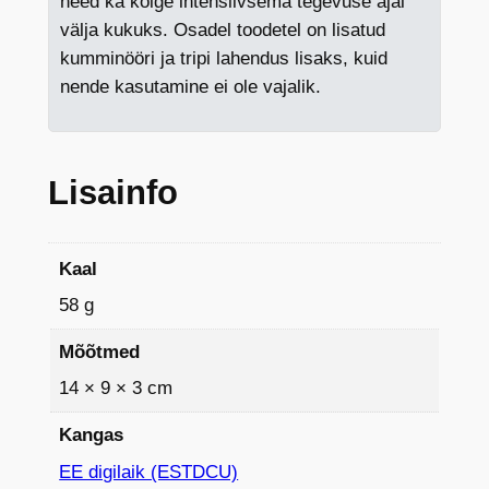
need ka kõige intensiivsema tegevuse ajal
välja kukuks. Osadel toodetel on lisatud
kumminööri ja tripi lahendus lisaks, kuid
nende kasutamine ei ole vajalik.
Lisainfo
Kaal
58 g
Mõõtmed
14 × 9 × 3 cm
Kangas
EE digilaik (ESTDCU)