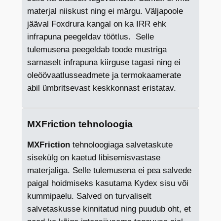
materjal niiskust ning ei märgu. Väljapoole
jääval Foxdrura kangal on ka IRR ehk
infrapuna peegeldav töötlus. Selle
tulemusena peegeldab toode mustriga
sarnaselt infrapuna kiirguse tagasi ning ei
oleöövaatlusseadmete ja termokaamerate
abil ümbritsevast keskkonnast eristatav.
MXFriction tehnoloogia
MXFriction
tehnoloogiaga salvetaskute
sisekülg on kaetud libisemisvastase
materjaliga. Selle tulemusena ei pea salvede
paigal hoidmiseks kasutama Kydex sisu või
kummipaelu. Salved on turvaliselt
salvetaskusse kinnitatud ning puudub oht, et