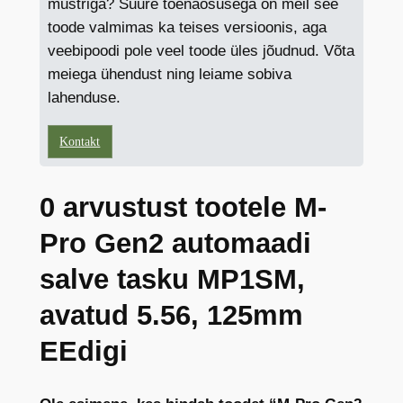
mustriga? Suure tõenäosusega on meil see
toode valmimas ka teises versioonis, aga
veebipoodi pole veel toode üles jõudnud. Võta
meiega ühendust ning leiame sobiva
lahenduse.
Kontakt
0 arvustust tootele M-
Pro Gen2 automaadi
salve tasku MP1SM,
avatud 5.56, 125mm
EEdigi