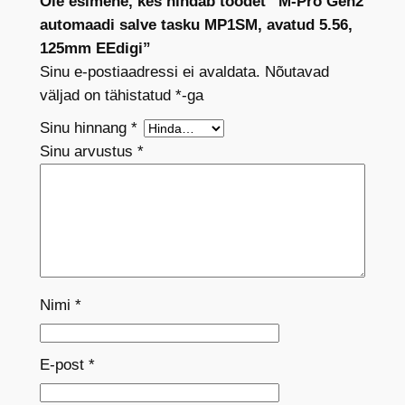
Ole esimene, kes hindab toodet “M-Pro Gen2
automaadi salve tasku MP1SM, avatud 5.56,
125mm EEdigi”
Sinu e-postiaadressi ei avaldata.
Nõutavad
väljad on tähistatud
*
-ga
Sinu hinnang
*
Sinu arvustus
*
Nimi
*
E-post
*