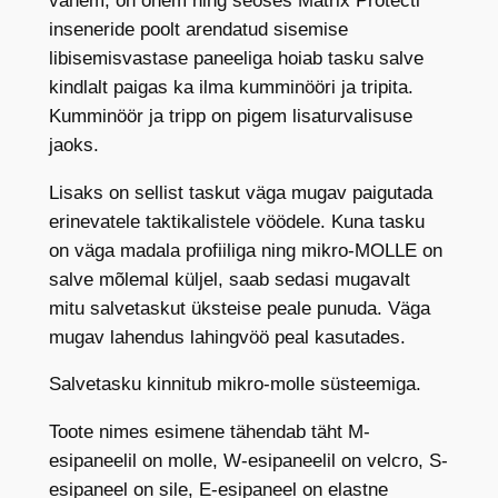
vähem, on õhem ning seoses Matrix Protecti
i
inseneride poolt arendatud sisemise
g
libisemisvastase paneeliga hoiab tasku salve
i
kindlalt paigas ka ilma kumminööri ja tripita.
k
Kumminöör ja tripp on pigem lisaturvalisuse
o
jaoks.
g
u
Lisaks on sellist taskut väga mugav paigutada
s
erinevatele taktikalistele vöödele. Kuna tasku
on väga madala profiiliga ning mikro-MOLLE on
salve mõlemal küljel, saab sedasi mugavalt
mitu salvetaskut üksteise peale punuda. Väga
mugav lahendus lahingvöö peal kasutades.
Salvetasku kinnitub mikro-molle süsteemiga.
Toote nimes esimene tähendab täht M-
esipaneelil on molle, W-esipaneelil on velcro, S-
esipaneel on sile, E-esipaneel on elastne