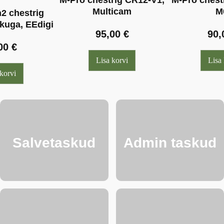
M-Pro chestrig CR12-V1,
M-Pro chest
Multicam
M
2 chestrig
kuga, EEdigi
95,00
€
90
,00
€
Lisa korvi
Lisa 
korvi
Salvetaskud
Admin taskud