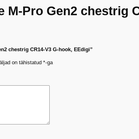
le M-Pro Gen2 chestrig
en2 chestrig CR14-V3 G-hook, EEdigi”
ljad on tähistatud
*
-ga