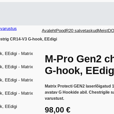
Avaleht
Pood
R20 salvetaskud
Meist
DO
strig CR14-V3 G-hook, EEdigi
M-Pro Gen2 ch
G-hook, EEdig
Matrix Protecti GEN2 laserlõigatud 
avatav G Hookide abil. Chestrigile 
varustust.
98,00
€