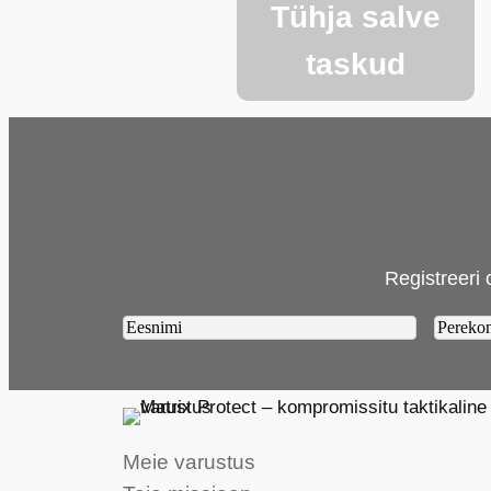
Tühja salve
taskud
Registreeri 
Firstname2
Lastn
Meie varustus