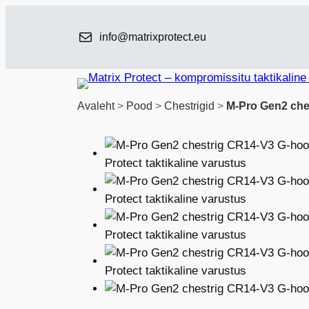
Liigu
sisu
info@matrixprotect.eu
juurde
Avaleht
>
Pood
>
Chestrigid
>
M-Pro Gen2 che