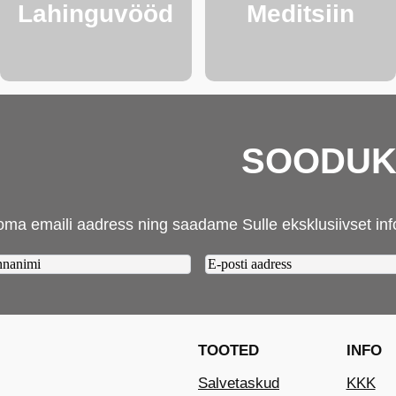
Lahinguvööd
Meditsiin
SOODUKA
oma emaili aadress ning saadame Sulle eksklusiivset inf
ame2
Email2
(Required)
TOOTED
INFO
Salvetaskud
KKK