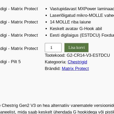
Vastupidavast MXPower laminaadi
Laserlõigatud mikro-MOLLE vahe
14 MOLLE riba laiune
Keskelt avatav G-Hook abil
Eesti digilaigus (ESTDCU) Foxdu
M
Lisa korvi
-
Tootekood:
G2-CR14-V3-ESTDCU
P
Kategooria:
Chestrigid
r
Brändid:
Matrix Protect
o
G
e
n
2
e Chestrig Gen2 V3 on hea alternatiiv vanematele versioonide
c
paneelist, mida saab keskelt ühendada G hookidega või pist
h