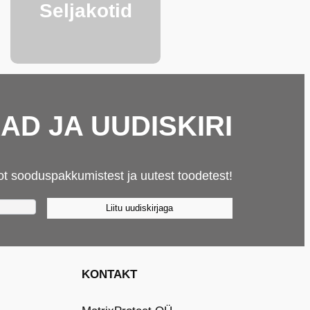
Seljakotid
D JA UUDISKIRI
ot sooduspakkumistest ja uutest toodetest!
Liitu uudiskirjaga
KONTAKT