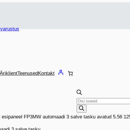
Äriklient
Teenused
Kontakt
Products
search
 esipaneel FP3MW automaadi 3 salve tasku avatud 5.56 1