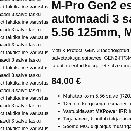
M-Pro Gen2 e
automaadi 3 s
5.56 125mm, 
Matrix Protecti GEN 2 laserlõigatu
salvetaskuga esipaneel GEN2-FP3MW.
ja optimeeritud kujuga, et salve muga
84,00
€
Mahutab kolm 5.56 salve (R20,
125 mm kõrgusega, esipaneel
Vastupidavast
MXPower
IRR l
Tagapaneel, kinnitub takjapane
Soome M05 digilaigus mustrig