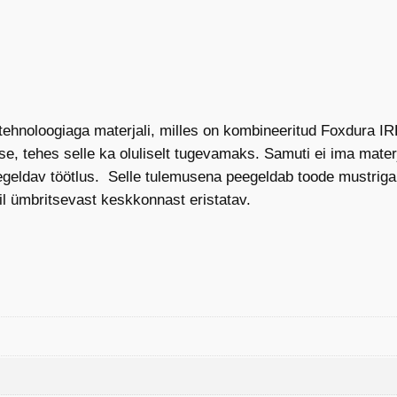
tehnoloogiaga materjali, milles on kombineeritud Foxdura I
e, tehes selle ka oluliselt tugevamaks. Samuti ei ima materj
eldav töötlus. Selle tulemusena peegeldab toode mustriga s
l ümbritsevast keskkonnast eristatav.