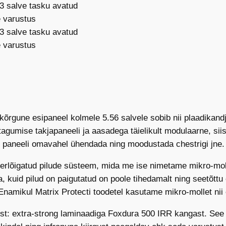
5
6
1
2
5
m
m
,
M
õrgune esipaneel kolmele 5.56 salvele sobib nii plaadikandja
0
gumise takjapaneeli ja aasadega täielikult modulaarne, sii
5
e paneeli omavahel ühendada ning moodustada chestrigi jne.
k
o
laserlõigatud pilude süsteem, mida me ise nimetame mikro-
g
 kuid pilud on paigutatud on poole tihedamalt ning seetõttu
u
Enamikul Matrix Protecti toodetel kasutame mikro-mollet nii 
s
st: extra-strong laminaadiga Foxdura 500 IRR kangast. See t