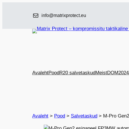
Liigu
sisu
info@matrixprotect.eu
juurde
Avaleht
Pood
R20 salvetaskud
Meist
DOM2024
Avaleht
>
Pood
>
Salvetaskud
>
M-Pro Gen2