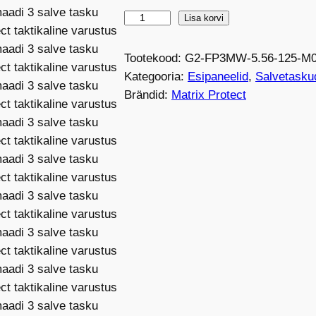
M
Lisa korvi
-
P
Tootekood:
G2-FP3MW-5.56-125-M
r
Kategooria:
Esipaneelid
, 
Salvetasku
o
Brändid:
Matrix Protect
G
e
n
2
e
s
i
p
a
n
e
e