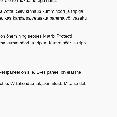
t ei ole termokaameraga näha.
a võtta. Salv kinnitub kumminööri ja tripiga
e, kas kanda salvetaskut parema või vasakul
 on õhem ning seoses Matrix Protecti
ma kumminööri ja tripita. Kumminöör ja tripp
-esipaneel on sile, E-esipaneel on elastne
 kotile. W-tähendab takjakinnitust, M tähendab