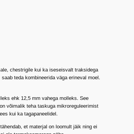
le, chestrigile kui ka iseseisvalt traksidega
s saab teda kombineerida väga erineval moel.
molleks ehk 12,5 mm vahega molleks. See
 on võimalik teha taskuga mikroreguleerimist
ees kui ka tagapaneelidel.
ähendab, et materjal on loomult jäik ning ei