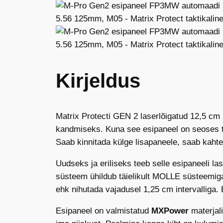
Kirjeldus
Matrix Protecti GEN 2 laserlõigatud 12,5 cm k
kandmiseks. Kuna see esipaneel on seoses ta
Saab kinnitada külge lisapaneele, saab kaht
Uudseks ja eriliseks teeb selle esipaneeli 
süsteem ühildub täielikult MOLLE süsteemiga,
ehk nihutada vajadusel 1,25 cm intervalliga. 
Esipaneel on valmistatud
MXPower
materjali