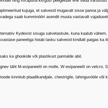
skindel ning infrapuna kiirgust peegeldav ehk seda varustus
optimeeritud kujuga, et salvesid mugavalt sisse panna ja välj
avadega saab kumminööri asendit muuta vastavalt vajadusel
lternatiiv Kydexist sisuga salvetaskule, kuna kaalub vähem,
vastase paneeliga hoiab tasku salvesid kindlalt paigas ka il
isaks ka ghookide või plastikust pannalde abil.
gnev täht M-esipaneelil on molle, W-esipaneelil on velcro, S
 toode kinnitub plaadikandjale, chestrigile, lahinguvööle või