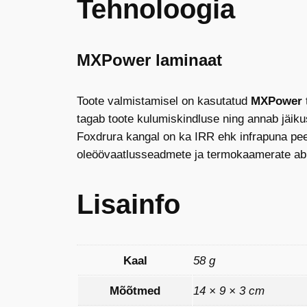
Tehnoloogia
MXPower laminaat
Toote valmistamisel on kasutatud
MXPower
tagab toote kulumiskindluse ning annab jäikus
Foxdrura kangal on ka IRR ehk infrapuna peeg
oleöövaatlusseadmete ja termokaamerate abi
Lisainfo
Kaal
58 g
Mõõtmed
14 × 9 × 3 cm