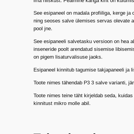
ima niiskust. Pealmine kanga kiht on kulumi
See esipaneel on madala profiiliga, kerge ja 
ning seoses salve ülemises servas olevate 
pool jne.
See esipaneeli salvetasku versioon on hea a
inseneride poolt arendatud sisemise libisemis
on pigem lisaturvalisuse jaoks.
Esipaneel kinnitub tagumise takjapaneeli ja l
Toote nimes tähendab P3 3 salve varianti, jär
Toote nimes teine täht kirjeldab seda, kuidas
kinnitust mikro molle abil.