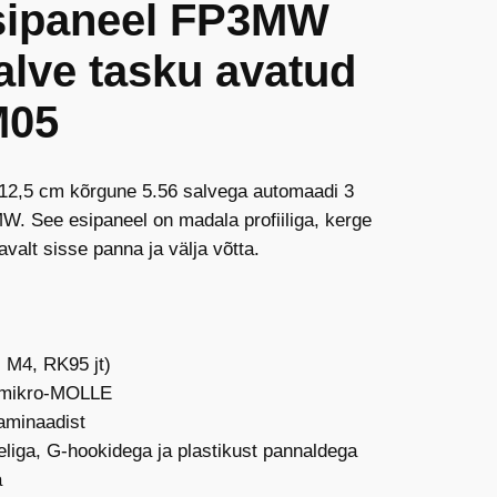
sipaneel FP3MW
alve tasku avatud
M05
d 12,5 cm kõrgune 5.56 salvega automaadi 3
 See esipaneel on madala profiiliga, kerge
valt sisse panna ja välja võtta.
 M4, RK95 jt)
 mikro-MOLLE
aminaadist
eliga, G-hookidega ja plastikust pannaldega
a