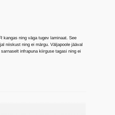
RR kangas ning väga tugev laminaat. See
al niiskust ning ei märgu. Väljapoole jääval
arnaselt infrapuna kiirguse tagasi ning ei