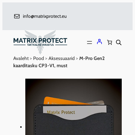
Liigu
sisu
info@matrixprotect.eu
juurde
Avaleht
>
Pood
>
Aksessuaarid
>
M-Pro Gen2
kaarditasku CP3-V1, must