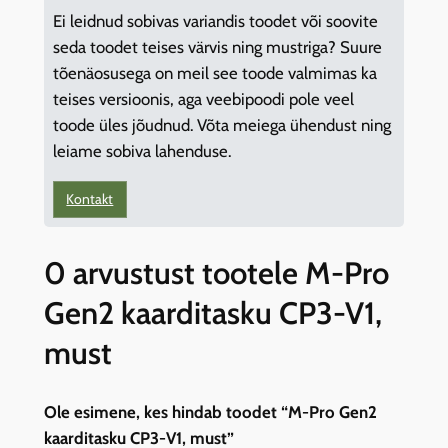
k
Ei leidnud sobivas variandis toodet või soovite
o
seda toodet teises värvis ning mustriga? Suure
g
tõenäosusega on meil see toode valmimas ka
u
teises versioonis, aga veebipoodi pole veel
s
toode üles jõudnud. Võta meiega ühendust ning
leiame sobiva lahenduse.
Kontakt
0 arvustust tootele M-Pro
Gen2 kaarditasku CP3-V1,
must
Ole esimene, kes hindab toodet “M-Pro Gen2
kaarditasku CP3-V1, must”