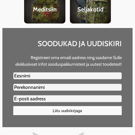
Meditsiin
Seljakotid
SOODUKAD JA UUDISKIRI
Registreeri oma emaili aadress ning saadame Sulle
eksklusiivset infot sooduspakkumistest ja uutest toodetest!
Firstname2
Lastname2
Email2
(Required)
Liitu uudiskirjaga