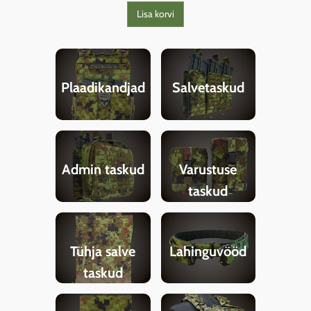
Lisa korvi
Plaadikandjad
Salvetaskud
Admin taskud
Varustuse
taskud
Tühja salve
Lahinguvööd
taskud