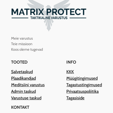
Meie varustus
Teie missioon
Koos oleme tugevad
TOOTED
INFO
Salvetaskud
KKK
Plaadikandjad
Müügitingimused
Meditsiini varustus
Tagastustingimused
Admin taskud
Privaatsuspoliitika
Varustuse taskud
Tagasiside
KONTAKT