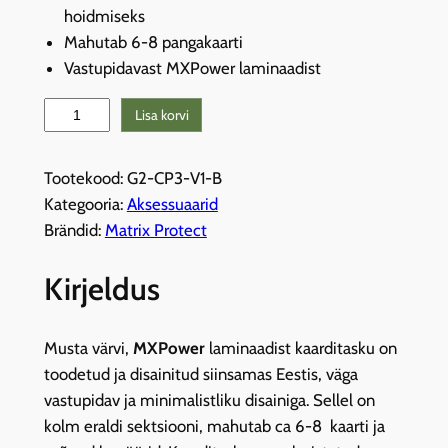
hoidmiseks
Mahutab 6-8 pangakaarti
Vastupidavast MXPower laminaadist
M
Lisa korvi
-
P
Tootekood:
G2-CP3-V1-B
r
Kategooria:
Aksessuaarid
o
Brändid:
Matrix Protect
G
e
Kirjeldus
n
2
k
Musta värvi,
MXPower
laminaadist kaarditasku on
a
toodetud ja disainitud siinsamas Eestis, väga
a
vastupidav ja minimalistliku disainiga. Sellel on
r
kolm eraldi sektsiooni, mahutab ca 6-8 kaarti ja
d