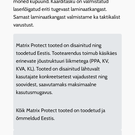
mõned kupüürid. Kaarditasku on valmistatud
i
laserlõigatud eriti tugevast laminaatkangast.
t
Samast laminaatkangast valmistame ka taktikalist
a
varustust.
s
k
Matrix Protect tooted on disainitud ning
u
toodetud Eestis. Tootearendus toimub käsikäes
C
erinevate jõustruktuuri liikmetega (PPA, KV,
P
KVA, KL). Tooted on disainitud lähtuvalt
3
kasutajate konkreetsetest vajadustest ning
-
soovidest, saavutamaks maksimaalne
V
kasutusmugavus.
1
,
m
Kõik Matrix Protect tooted on toodetud ja
u
õmmeldud Eestis.
s
t