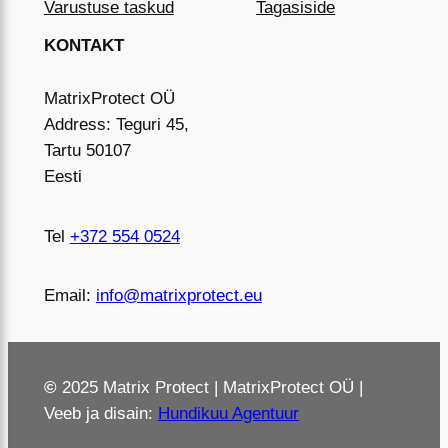
Varustuse taskud
Tagasiside
KONTAKT
MatrixProtect OÜ
Address: Teguri 45,
Tartu 50107
Eesti
Tel
+372 554 0524
Email:
info@matrixprotect.eu
©
2025 Matrix Protect | MatrixProtect OÜ |
Veeb ja disain:
Hundikuu Agentuur