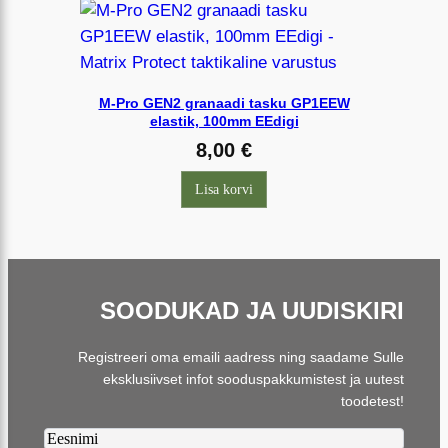
M-Pro GEN2 granaadi tasku GP1EEW
elastik, 100mm EEdigi
8,00
€
Lisa korvi
SOODUKAD JA UUDISKIRI
Registreeri oma emaili aadress ning saadame Sulle
eksklusiivset infot sooduspakkumistest ja uutest
toodetest!
Firstname2