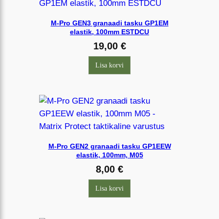
t
u
M-Pro GEN3 granaadi tasku GP1EM
elastik, 100mm ESTDCU
d
19,00
€
u
u
Lisa korvi
s
i
m
a
t
e
M-Pro GEN2 granaadi tasku GP1EEW
j
elastik, 100mm, M05
ä
8,00
€
r
g
Lisa korvi
i