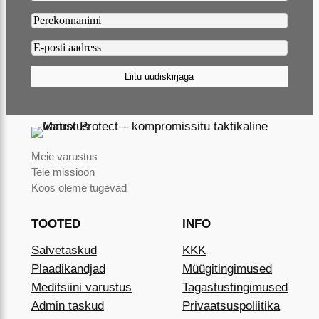
Lastname2
Email2
(Required)
Liitu uudiskirjaga
Meie varustus
Teie missioon
Koos oleme tugevad
TOOTED
INFO
Salvetaskud
KKK
Plaadikandjad
Müügitingimused
Meditsiini varustus
Tagastustingimused
Admin taskud
Privaatsuspoliitika