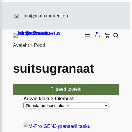
Liigu
sisu
info@matrixprotect.eu
juurde
Avaleht
>
Pood
suitsugranaat
Filtreeri tooteid
S
Kuvan kõiki 3 tulemust
o
r
d
i