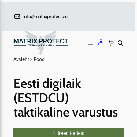
Liigu
sisu
info@matrixprotect.eu
juurde
Avaleht
>
Pood
Eesti digilaik
(ESTDCU)
taktikaline varustus
Filtreeri tooteid