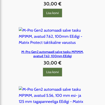
ä
30,00
€
r
Lisa korvi
g
i
M-Pro Gen2 automaadi salve tasku MP1MM,
avatud 7.62, 100mm EEdigi
30,00
€
Lisa korvi