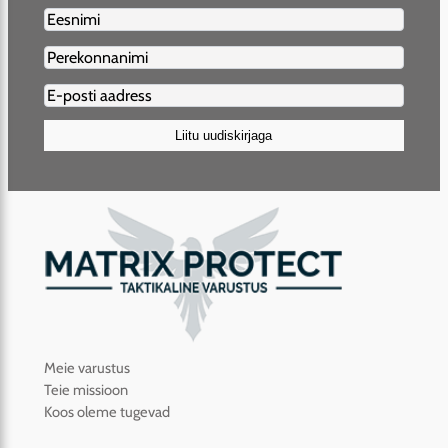
Firstname2
Lastname2
Email2
(Required)
Liitu uudiskirjaga
Meie varustus
Teie missioon
Koos oleme tugevad