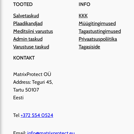
TOOTED
INFO
Salvetaskud
KKK
Plaadikandjad
Müügitingimused
Meditsiini varustus
Tagastustingimused
Admin taskud
Privaatsuspoliitika
Varustuse taskud
Tagasiside
KONTAKT
MatrixProtect OÜ
Address: Teguri 45,
Tartu 50107
Eesti
Tel
+372 554 0524
Email:
info@matrixprotect.eu