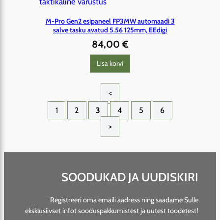
M-Pro Gen2 esipaneel FP3MW automaadi 3
salve tasku avatud 5.56 125mm, EEdigi
84,00
€
Lisa korvi
<
1
2
3
4
5
6
>
SOODUKAD JA UUDISKIRI
Registreeri oma emaili aadress ning saadame Sulle
eksklusiivset infot sooduspakkumistest ja uutest toodetest!