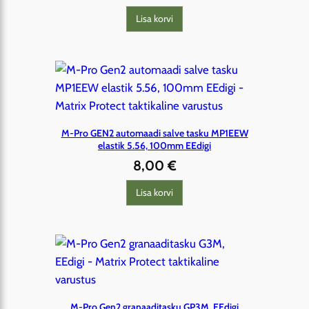
Lisa korvi
M-Pro GEN2 automaadi salve tasku MP1EEW
elastik 5.56, 100mm EEdigi
8,00
€
Lisa korvi
M-Pro Gen2 granaaditasku GP3M, EEdigi