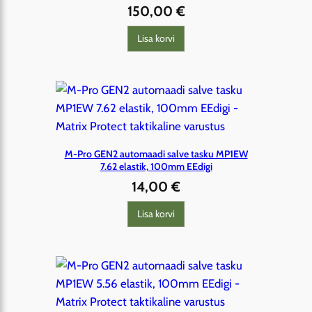
150,00
€
Lisa korvi
M-Pro GEN2 automaadi salve tasku MP1EW
7.62 elastik, 100mm EEdigi
14,00
€
Lisa korvi