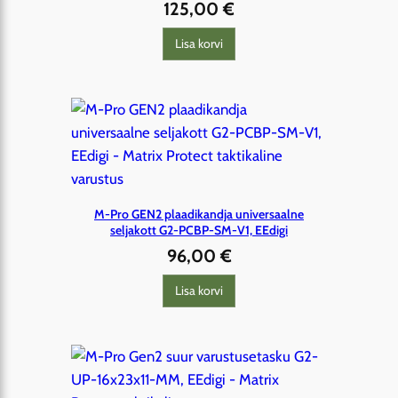
125,00
€
Lisa korvi
M-Pro GEN2 plaadikandja universaalne
seljakott G2-PCBP-SM-V1, EEdigi
96,00
€
Lisa korvi