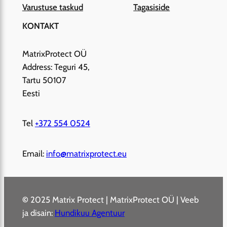
Varustuse taskud
Tagasiside
KONTAKT
MatrixProtect OÜ
Address: Teguri 45,
Tartu 50107
Eesti
Tel
+372 554 0524
Email:
info@matrixprotect.eu
©
2025 Matrix Protect | MatrixProtect OÜ | Veeb
ja disain:
Hundikuu Agentuur