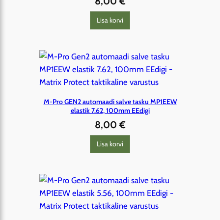
8,00
€
Lisa korvi
M-Pro GEN2 automaadi salve tasku MP1EEW
elastik 7.62, 100mm EEdigi
8,00
€
Lisa korvi