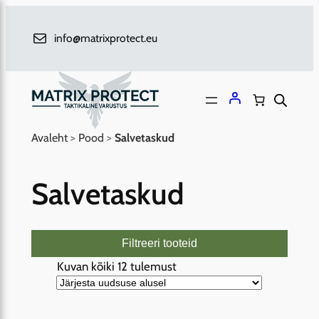
Liigu
sisu
info@matrixprotect.eu
juurde
Avaleht
>
Pood
>
Salvetaskud
Salvetaskud
Filtreeri tooteid
S
Kuvan kõiki 12 tulemust
o
r