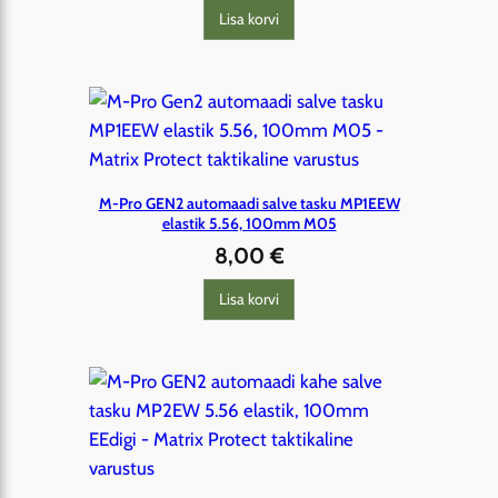
Lisa korvi
M-Pro GEN2 automaadi salve tasku MP1EEW
elastik 5.56, 100mm M05
8,00
€
Lisa korvi