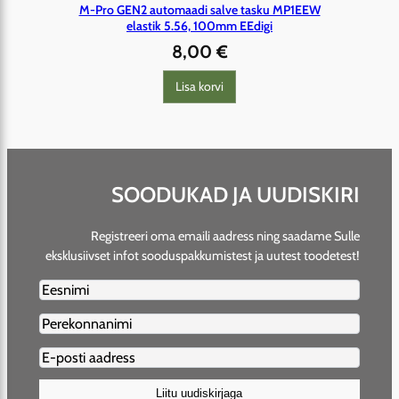
M-Pro GEN2 automaadi salve tasku MP1EEW
elastik 5.56, 100mm EEdigi
8,00
€
Lisa korvi
SOODUKAD JA UUDISKIRI
Registreeri oma emaili aadress ning saadame Sulle
eksklusiivset infot sooduspakkumistest ja uutest toodetest!
Firstname2
Lastname2
Email2
(Required)
Liitu uudiskirjaga