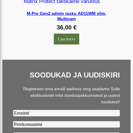
M-Pro Gen2 admin tasku AD11WM slim,
Multicam
36,00
€
Lisa korvi
SOODUKAD JA UUDISKIRI
Registreeri oma emaili aadress ning saadame Sulle
eksklusiivset infot sooduspakkumistest ja uutest
toodetest!
Firstname2
Lastname2