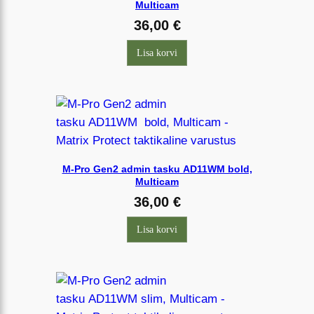
Multicam
36,00
€
Lisa korvi
M-Pro Gen2 admin tasku AD11WM bold,
Multicam
36,00
€
Lisa korvi