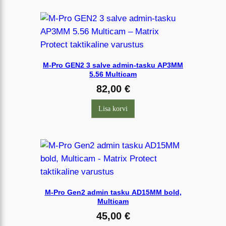
M-Pro GEN2 3 salve admin-tasku AP3MM
5.56 Multicam
82,00
€
Lisa korvi
M-Pro Gen2 admin tasku AD15MM bold,
Multicam
45,00
€