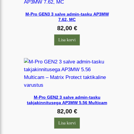
t
u
M-Pro GEN3 3 salve admin-tasku AP3MW
7.62, MC
d
82,00
€
u
u
Lisa korvi
s
i
m
a
t
e
j
M-Pro GEN2 3 salve admin-tasku
ä
takjakinnitusega AP3MW 5.56 Multicam
r
82,00
€
g
i
Lisa korvi