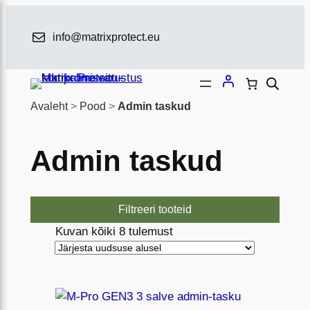
Liigu
sisu
info@matrixprotect.eu
juurde
Avaleht
>
Pood
>
Admin taskud
Admin taskud
Filtreeri tooteid
S
Kuvan kõiki 8 tulemust
o
r
d
i