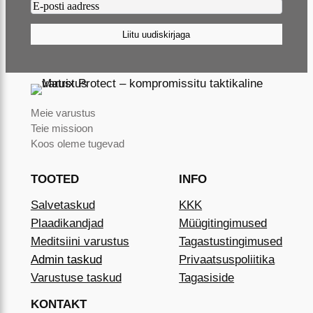
Email2
(Required)
Liitu uudiskirjaga
Meie varustus
Teie missioon
Koos oleme tugevad
TOOTED
INFO
Salvetaskud
KKK
Plaadikandjad
Müügitingimused
Meditsiini varustus
Tagastustingimused
Admin taskud
Privaatsuspoliitika
Varustuse taskud
Tagasiside
KONTAKT