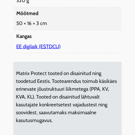
320 g
g
Mõõtmed
u
s
50 × 16 × 3 cm
Kangas
EE digilaik (ESTDCU)
Matrix Protect tooted on disainitud ning
toodetud Eestis. Tootearendus toimub käsikäes
erinevate jõustruktuuri liikmetega (PPA, KV,
KVA, KL). Tooted on disainitud lähtuvalt
kasutajate konkreetsetest vajadustest ning
soovidest, saavutamaks maksimaalne
kasutusmugavus.