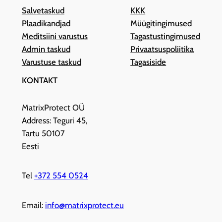
Salvetaskud
KKK
Plaadikandjad
Müügitingimused
Meditsiini varustus
Tagastustingimused
Admin taskud
Privaatsuspoliitika
Varustuse taskud
Tagasiside
KONTAKT
MatrixProtect OÜ
Address: Teguri 45,
Tartu 50107
Eesti
Tel
+372 554 0524
Email:
info@matrixprotect.eu