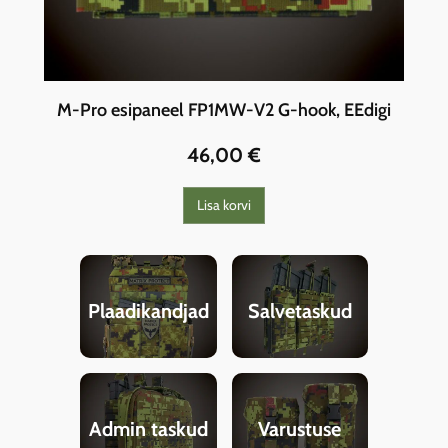
M-Pro esipaneel FP1MW-V2 G-hook, EEdigi
46,00
€
Lisa korvi
Plaadikandjad
Salvetaskud
Admin taskud
Varustuse