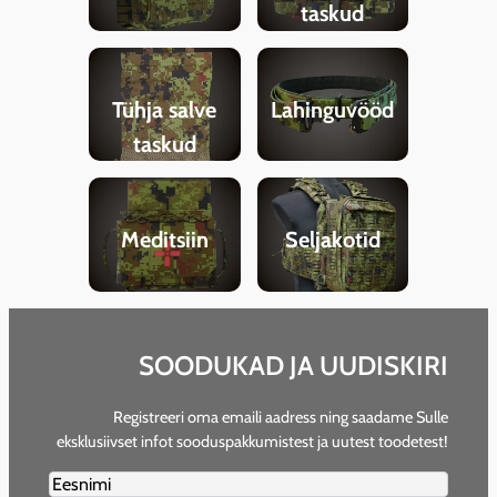
taskud
Tühja salve
Lahinguvööd
taskud
Meditsiin
Seljakotid
SOODUKAD JA UUDISKIRI
Registreeri oma emaili aadress ning saadame Sulle
eksklusiivset infot sooduspakkumistest ja uutest toodetest!
Firstname2