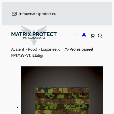
Liigu
sisu
info@matrixprotect.eu
juurde
Avaleht
>
Pood
>
Esipaneelid
>
M-Pro esipaneel
FP1MW-V1, EEdigi