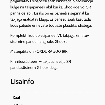
paigaldatav Esipaneeli saab kinnitada plaadikandja
F
külge nii takjapaneeli abil kui ka Ghookide või SR
P
pannalde abil. Lisaks on esipaneeli sisepinnal ka
1
takjaga eraldatav klapp. Esipaneeli saab kasutada
M
koos paljude erinevate tootjate plaadikandjatega.
W
Komplekti kuulub esipaneel V1, takjaga kinnituv
-
sisemine paneel ning kaks Ghooki.
V
1
Materjaliks on FOXDURA 500 IRR.
,
E
Kinnitussüsteem – takjapaneel ja SR
E
pandlasüsteem G hookidega.
d
i
Lisainfo
g
i
k
Kaal
o