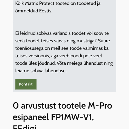
Kõik Matrix Protect tooted on toodetud ja
õmmeldud Eestis.
Ei leidnud sobivas variandis toodet või soovite
seda toodet teises värvis ning mustriga? Suure
tõenäosusega on meil see toode valmimas ka
teises versioonis, aga veebipoodi pole veel
toode üles jõudnud. Võta meiega ühendust ning
leiame sobiva lahenduse.
Kontakt
0 arvustust tootele M-Pro
esipaneel FP1MW-V1,
EEdigi