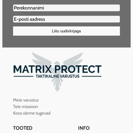
Lastname2
Email2
(Required)
Liitu uudiskirjaga
Meie varustus
Teie missioon
Koos oleme tugevad
TOOTED
INFO