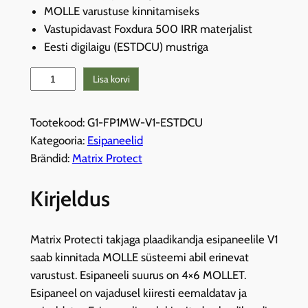
MOLLE varustuse kinnitamiseks
Vastupidavast Foxdura 500 IRR materjalist
Eesti digilaigu (ESTDCU) mustriga
M
Lisa korvi
-
P
Tootekood:
G1-FP1MW-V1-ESTDCU
r
Kategooria:
Esipaneelid
o
Brändid:
Matrix Protect
e
s
Kirjeldus
i
p
a
Matrix Protecti takjaga plaadikandja esipaneelile V1
n
saab kinnitada MOLLE süsteemi abil erinevat
e
varustust. Esipaneeli suurus on 4×6 MOLLET.
e
Esipaneel on vajadusel kiiresti eemaldatav ja
l