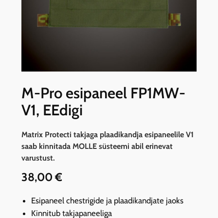
M-Pro esipaneel FP1MW-
V1, EEdigi
Matrix Protecti takjaga plaadikandja esipaneelile V1
saab kinnitada MOLLE süsteemi abil erinevat
varustust.
38,00
€
Esipaneel chestrigide ja plaadikandjate jaoks
Kinnitub takjapaneeliga