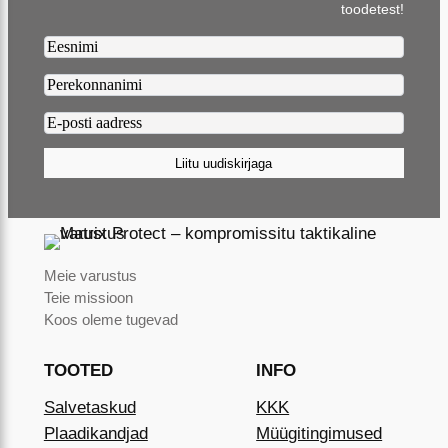
toodetest!
Firstname2
Lastname2
Email2
(Required)
Liitu uudiskirjaga
Meie varustus
Teie missioon
Koos oleme tugevad
TOOTED
INFO
Salvetaskud
KKK
Plaadikandjad
Müügitingimused