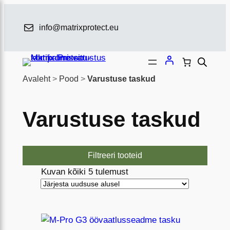
Liigu
sisu
info@matrixprotect.eu
juurde
Avaleht
>
Pood
>
Varustuse taskud
Varustuse taskud
Filtreeri tooteid
S
Kuvan kõiki 5 tulemust
o
r
d
i