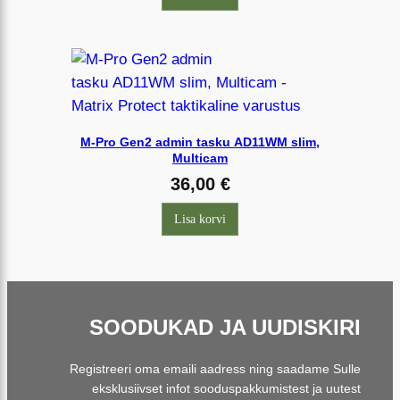
M-Pro Gen2 admin tasku AD11WM slim,
Multicam
36,00
€
Lisa korvi
SOODUKAD JA UUDISKIRI
Registreeri oma emaili aadress ning saadame Sulle
eksklusiivset infot sooduspakkumistest ja uutest