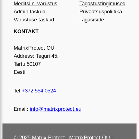
Meditsiini varustus
Tagastustingimused
Admin taskud
Privaatsuspoliitika
Varustuse taskud
Tagasiside
KONTAKT
MatrixProtect OÜ
Address: Teguri 45,
Tartu 50107
Eesti
Tel
+372 554 0524
Email:
info@matrixprotect.eu
©
2025 Matrix Protect | MatrixProtect OÜ |