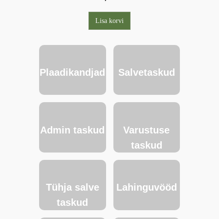
Lisa korvi
Plaadikandjad
Salvetaskud
Admin taskud
Varustuse
taskud
Tühja salve
Lahinguvööd
taskud