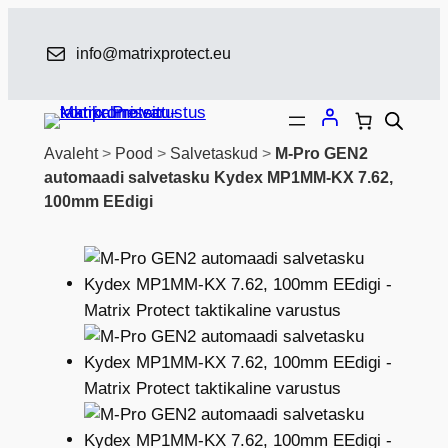
Liigu
sisu
info@matrixprotect.eu
juurde
Avaleht
>
Pood
>
Salvetaskud
>
M-Pro GEN2
automaadi salvetasku Kydex MP1MM-KX 7.62,
100mm EEdigi