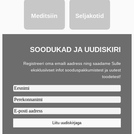
Meditsiin
Seljakotid
SOODUKAD JA UUDISKIRI
Registreeri oma emaili aadress ning saadame Sulle
eksklusiivset infot sooduspakkumistest ja uutest
toodetest!
Firstname2
Lastname2
Email2
(Required)
Liitu uudiskirjaga