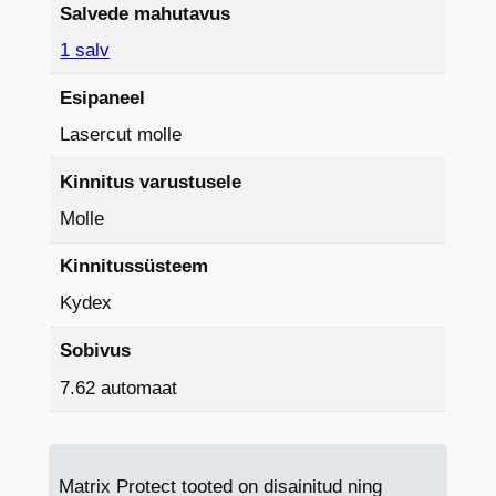
E
Salvede mahutavus
d
1 salv
i
g
Esipaneel
i
Lasercut molle
k
Kinnitus varustusele
o
g
Molle
u
Kinnitussüsteem
s
Kydex
Sobivus
7.62 automaat
Matrix Protect tooted on disainitud ning