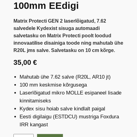
100mm EEdigi
Matrix Protecti GEN 2 laserlõigatud, 7.62
salvedele Kydexist sisuga automaadi
salvetasku on Matrix Protecti poolt loodud
innovaatilise disainiga toode ning mahutab ühe
R20L jms salve. Salvetasku on 10 cm kõrge.
35,00
€
Mahutab ühe 7.62 salve (R20L, AR10 jt)
100 mm keskmise kõrgusega
Laserlõigatud mikro MOLLE esipaneel lisade
kinnitamiseks
Kydex sisu hoiab salve kindlalt paigal
Eesti digilaigu (ESTDCU) mustriga Foxdura
IRR kangast