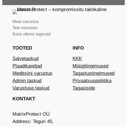
Meie varustus
Teie missioon
Koos oleme tugevad
TOOTED
INFO
Salvetaskud
KKK
Plaadikandjad
Müügitingimused
Meditsiini varustus
Tagastustingimused
Admin taskud
Privaatsuspoliitika
Varustuse taskud
Tagasiside
KONTAKT
MatrixProtect OÜ
Address: Teguri 45,